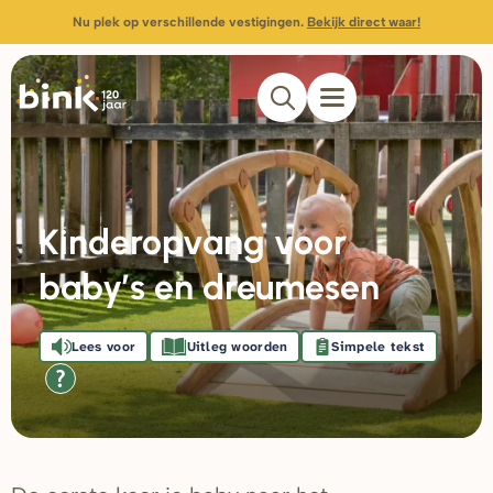
Nu plek op verschillende vestigingen.
Bekijk direct waar!
Kinderopvang voor
baby’s en dreumesen
Lees voor
Uitleg woorden
Simpele tekst