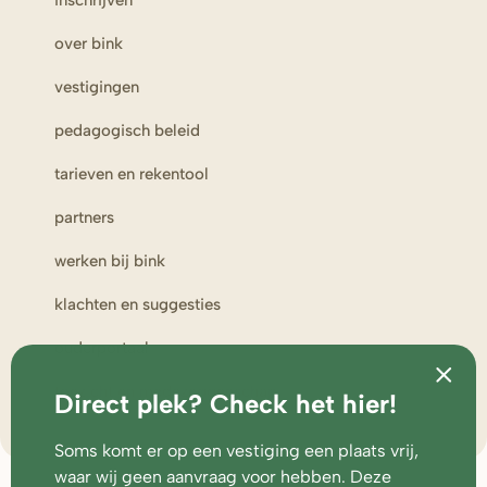
inschrijven
over bink
vestigingen
pedagogisch beleid
tarieven en rekentool
partners
werken bij bink
klachten en suggesties
ouderportaal
toezicht en medezeggenschap
Direct plek? Check het hier!
Soms komt er op een vestiging een plaats vrij,
waar wij geen aanvraag voor hebben. Deze