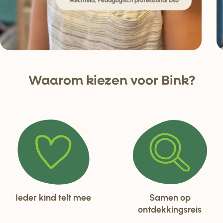
Waa
r
om kiezen voo
r
Bink?
Ieder kind telt mee
Samen op
ontdekkingsreis