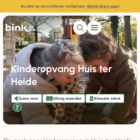
Nu plek op verschillende vestigingen.
Bekijk direct waar!
Kinderopvang Huis ter
Heide
Lees voor
Uitleg woorden
Simpele tekst