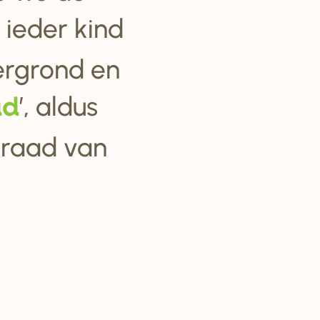
 ieder kind
ergrond en
’, aldus
ad
 raad van