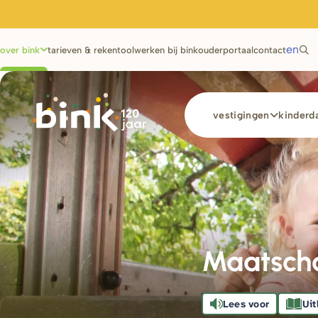
Utilities
en
over bink
tarieven & rekentool
werken bij bink
ouderportaal
contact
Main
vestigingen
kinderda
navigation
Maatscha
Lees voor
Uit