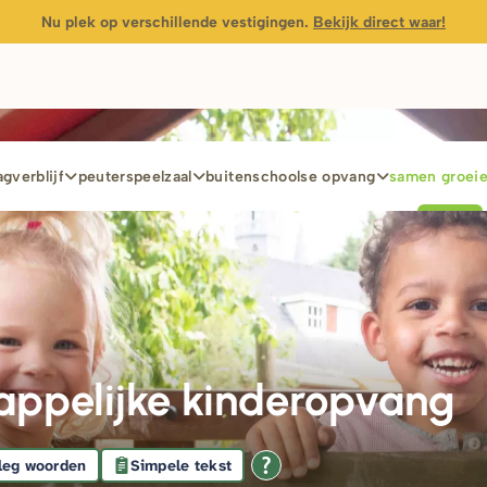
Nu plek op verschillende vestigingen.
Bekijk direct waar!
gverblijf
peuterspeelzaal
buitenschoolse opvang
samen groei
ppelijke kinderopvang
leg woorden
Simpele tekst