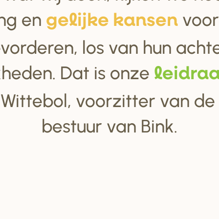
ing en
voor
gelijke kan
s
en
vorderen, los van hun acht
kheden. Dat is onze
leid
r
a
Wittebol, voorzitter van de
bestuur van Bink.