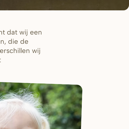
t dat wij een
n, die de
rschillen wij
t