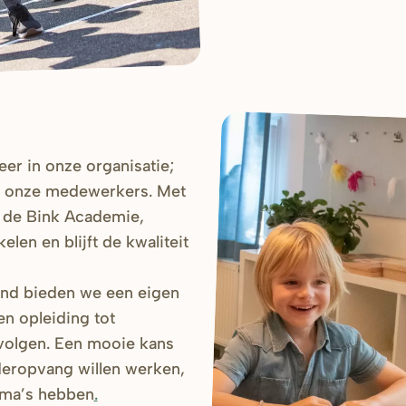
er in onze organisatie;
n onze medewerkers. Met
 de Bink Academie,
len en blijft de kwaliteit
d bieden we een eigen
n opleiding tot
 volgen. Een mooie kans
deropvang willen werken,
oma’s hebben
.