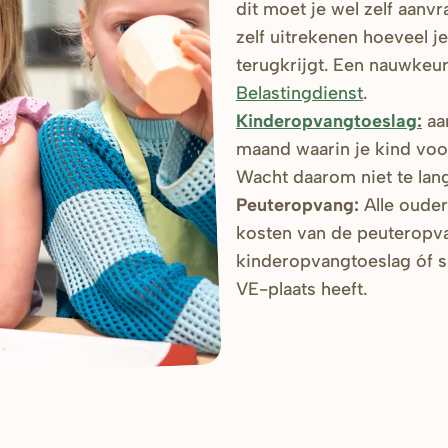
dit moet je wel zelf aanv
zelf uitrekenen hoeveel je
terugkrijgt. Een nauwkeu
Belastingdienst
.
Kinderopvangtoeslag:
aa
maand waarin je kind voor
Wacht daarom niet te lan
Peuteropvang:
Alle oude
kosten van de peuteropvan
kinderopvangtoeslag óf su
VE-plaats heeft.