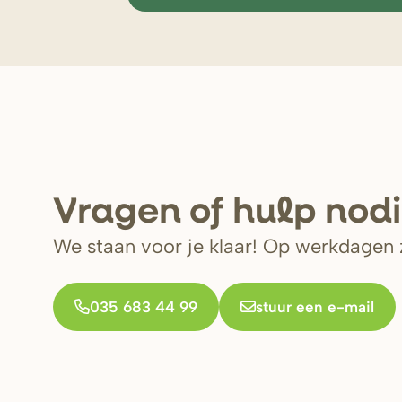
V
r
agen of hulp nod
We staan voor je klaar! Op werkdagen z
035 683 44 99
stuur een e-mail