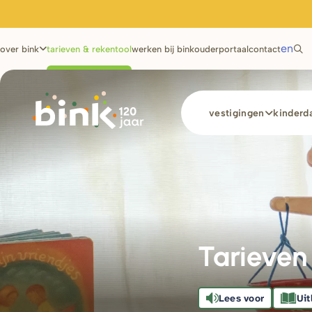
Utilities
en
over bink
tarieven & rekentool
werken bij bink
ouderportaal
contact
Main
vestigingen
kinderda
navigation
Tarieven
Lees voor
Uit