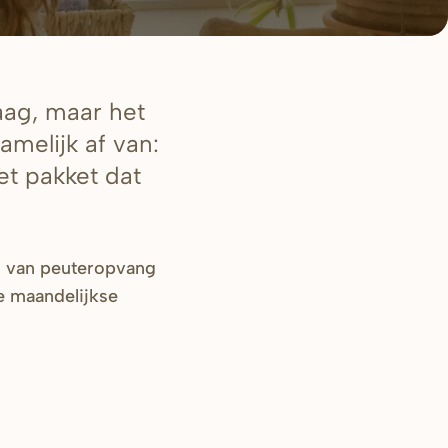
aag, maar het
melijk af van:
et pakket dat
al van peuteropvang
e maandelijkse