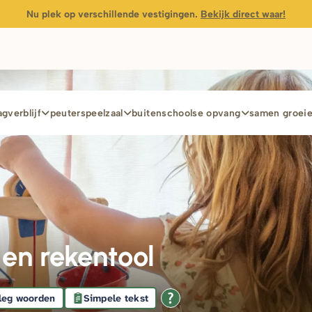
Nu plek op verschillende vestigingen.
Bekijk direct waar!
gverblijf
peuterspeelzaal
buitenschoolse opvang
samen groei
 en rekentool
leg woorden
Simpele tekst