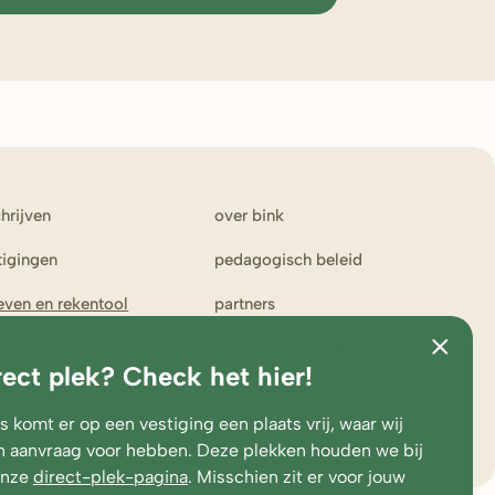
chrijven
over bink
tigingen
pedagogisch beleid
ieven en rekentool
partners
ken bij bink
klachten en suggesties
rect plek? Check het hier!
erportaal
toezicht en
medezeggenschap
 komt er op een vestiging een plaats vrij, waar wij
 aanvraag voor hebben. Deze plekken houden we bij
onze
direct-plek-pagina
. Misschien zit er voor jouw