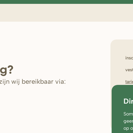
ins
ig?
ves
ijn wij bereikbaar via:
tar
wer
Di
oud
Soms
geen
op 