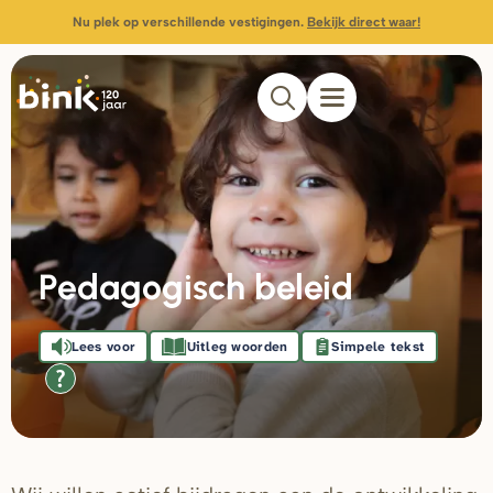
Nu plek op verschillende vestigingen.
Bekijk direct waar!
Pedagogisch beleid
Lees voor
Uitleg woorden
Simpele tekst