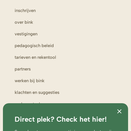
inschrijven
over bink
vestigingen
pedagogisch beleid
tarieven en rekentool
partners
werken bij bink
klachten en suggesties
ouderportaal
toezicht en medezeggenschap
Direct plek? Check het hier!