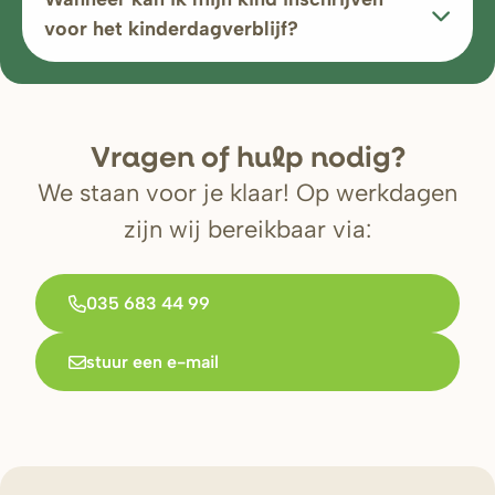
voor het kinderdagverblijf?
V
r
agen of hulp nodig?
We staan voor je klaar! Op werkdagen
zijn wij bereikbaar via:
035 683 44 99
stuur een e-mail