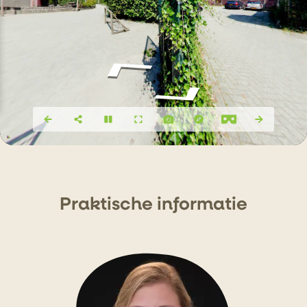
P
r
akti
s
che info
r
matie