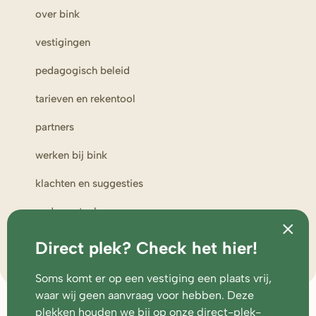
over bink
vestigingen
pedagogisch beleid
tarieven en rekentool
partners
werken bij bink
klachten en suggesties
ouderportaal
toezicht en medezeggenschap
Direct plek? Check het hier!
Soms komt er op een vestiging een plaats vrij,
waar wij geen aanvraag voor hebben. Deze
veelgestelde vragen
voorwaarden
disclaimer
cookies & privacy
plekken houden we bij op onze
direct-plek-