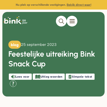
Nu plek op verschillende vestigingen.
Bekijk direct waar!
blog
25 september 2023
Feestelijke uitreiking Bink
Snack Cup
Lees voor
Uitleg woorden
Simpele tekst