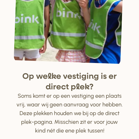
Op welke ve
s
tiging i
s
e
r
di
r
ect plek?
Soms komt er op een vestiging een plaats
vrij, waar wij geen aanvraag voor hebben.
Deze plekken houden we bij op de direct
plek-pagina. Misschien zit er voor jouw
kind nét die ene plek tussen!