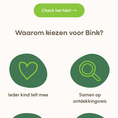
Check het hier!
Waa
r
om kiezen voo
r
Bink?
Ieder kind telt mee
Samen op
ontdekkingsreis