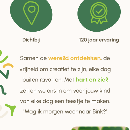
Dichtbij
120 jaar ervaring
Samen de
, de
we
r
eld ontdekken
vrijheid om creatief te zijn, elke dag
buiten ravotten. Met
ha
r
t en ziel
zetten we ons in om voor jouw kind
van elke dag een feestje te maken.
'Mag ik morgen weer naar Bink?'