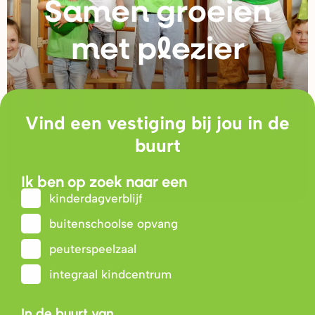
Samen g
r
oeien
met plezie
r
Vind een vestiging bij jou in de
buurt
Ik ben op zoek naar een
kinderdagverblijf
buitenschoolse opvang
peuterspeelzaal
integraal kindcentrum
In de buurt van