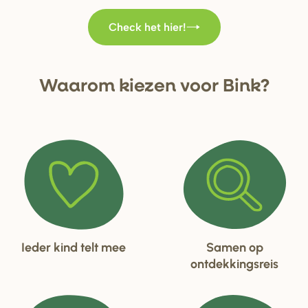
Check het hier!
Waa
r
om kiezen voo
r
Bink?
Ieder kind telt mee
Samen op
ontdekkingsreis