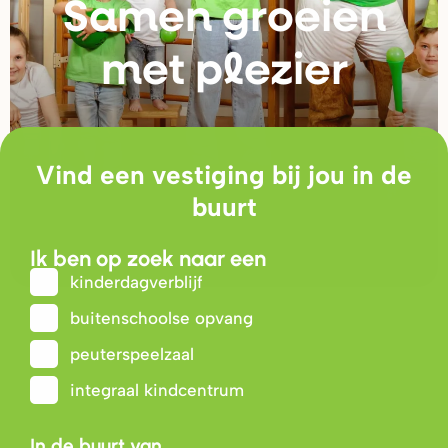
Samen g
r
oeien
met plezie
r
Vind een vestiging bij jou in de
buurt
Ik ben op zoek naar een
kinderdagverblijf
buitenschoolse opvang
peuterspeelzaal
integraal kindcentrum
In de buurt van