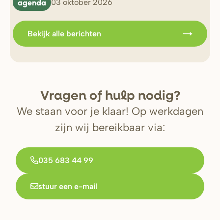
agenda
b
03 oktober 2026
Bekijk alle berichten
V
r
agen of hulp nodig?
We staan voor je klaar! Op werkdagen
zijn wij bereikbaar via:
035 683 44 99
stuur een e-mail