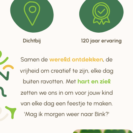
Dichtbij
120 jaar ervaring
Samen de
, de
we
r
eld ontdekken
vrijheid om creatief te zijn, elke dag
buiten ravotten. Met
ha
r
t en ziel
zetten we ons in om voor jouw kind
van elke dag een feestje te maken.
'Mag ik morgen weer naar Bink?'