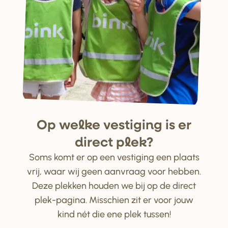
Op welke ve
s
tiging i
s
e
r
di
r
ect plek?
Soms komt er op een vestiging een plaats
vrij, waar wij geen aanvraag voor hebben.
Deze plekken houden we bij op de direct
plek-pagina. Misschien zit er voor jouw
kind nét die ene plek tussen!