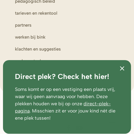
pedagogisch beleid
tarieven en rekentool
partners
werken bij bink
klachten en suggesties
ouderportaal
toezicht en medezeggenschap
Direct plek? Check het hier!
Soms komt er op een vestiging een plaats vrij,
waar wij geen aanvraag voor hebben. Deze
Footer
veelgestelde vragen
voorwaarden
disclaimer
cookies & privacy
plekken houden we bij op onze
direct-plek-
pagina
. Misschien zit er voor jouw kind nét die
1780
ene plek tussen!
ouders beoordelen ons gemiddeld met een
Volg ons