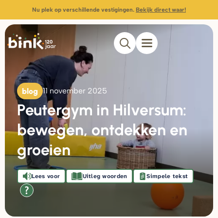
Nu plek op verschillende vestigingen.
Bekijk direct waar!
blog
11 november 2025
Peutergym in Hilversum:
bewegen, ontdekken en
groeien
Lees voor
Uitleg woorden
Simpele tekst