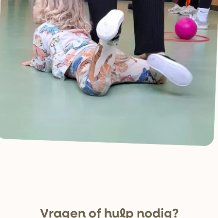
V
r
agen of hulp nodig?