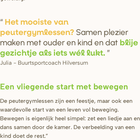
Het mooi
s
te van
Samen plezier
peute
r
gymle
s
s
en?
maken met ouder en kind en dat
blije
gezichtje al
s
iet
s
wél lukt.
Julia - Buurtsportcoach Hilversum
Een vliegende start met bewegen
De peutergymlessen zijn een feestje, maar ook een
waardevolle start van een leven vol beweging.
Bewegen is eigenlijk heel simpel: zet een liedje aan en
dans samen door de kamer. De verbeelding van een
kind doet de rest.”