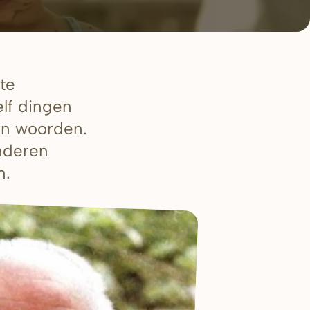
te
lf dingen
an woorden.
inderen
n.