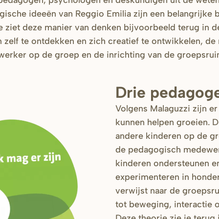
pedagogen, psychologen en deskundigen uit de wete
gische ideeën van Reggio Emilia zijn een belangrijke b
 ziet deze manier van denken bijvoorbeeld terug in d
 zelf te ontdekken en zich creatief te ontwikkelen, de 
rker op de groep en de inrichting van de groepsrui
Drie pedagog
Volgens Malaguzzi zijn er
kunnen helpen groeien. D
andere kinderen op de g
de pedagogisch medewerke
kinderen ondersteunen e
experimenteren in honde
verwijst naar de groepsru
tot beweging, interactie of
Deze theorie zie je teru