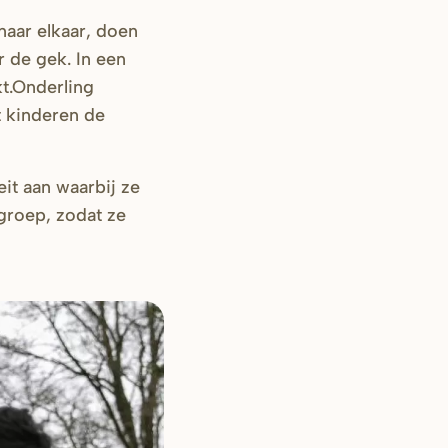
 naar elkaar, doen
r de gek. In een
kt.Onderling
t kinderen de
it aan waarbij ze
groep, zodat ze