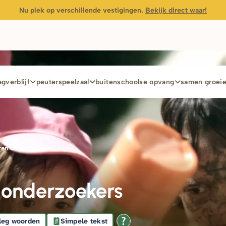
Nu plek op verschillende vestigingen.
Bekijk direct waar!
gverblijf
peuterspeelzaal
buitenschoolse opvang
samen groei
d
en onderzoekers
onderzoekers
leg woorden
Simpele tekst