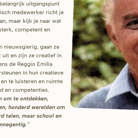
belangrijk uitgangspunt
isch medewerker richt je
an, maar kijk je naar wat
 sterk, competent en
n nieuwsgierig, gaan ze
it en zijn ze creatief in
ens de Reggio Emilia
steunen in hun creatieve
en te luisteren en ruimte
id en competenties.
n om te ontdekken,
den, honderd werelden om
rd talen, maar school en
nnegentig."