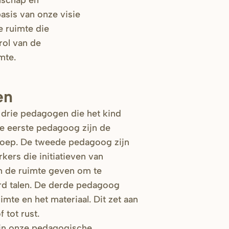
nschap en
asis van onze visie
e ruimte die
rol van de
mte.
en
 drie pedagogen die het kind
e eerste pedagoog zijn de
roep. De tweede pedagoog zijn
rs die initiatieven van
n de ruimte geven om te
rd talen. De derde pedagoog
imte en het materiaal. Dit zet aan
 tot rust.
g in onze pedagogische