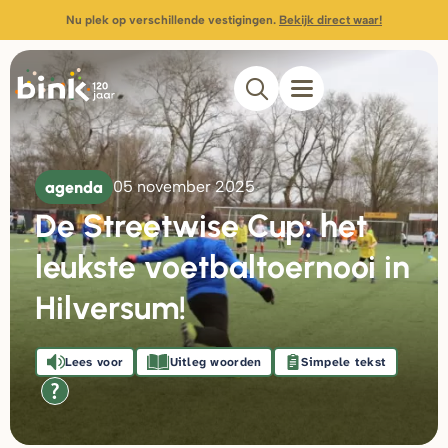
Nu plek op verschillende vestigingen.
Bekijk direct waar!
agenda
05 november 2025
De Streetwise Cup: het
leukste voetbaltoernooi in
Hilversum!
Lees voor
Uitleg woorden
Simpele tekst