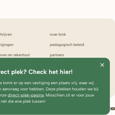
chrijven
over bink
tigingen
pedagogisch beleid
ieven en rekentool
partners
ken bij bink
klachten en suggesties
rect plek? Check het hier!
erportaal
toezicht en
medezeggenschap
 komt er op een vestiging een plaats vrij, waar wij
 aanvraag voor hebben. Deze plekken houden we bij
onze
direct-plek-pagina
. Misschien zit er voor jouw
 nét die ene plek tussen!
1780
Volg ons
ouders beoordelen ons gemiddeld met een