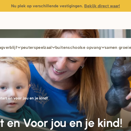
Nu plek op verschillende vestigingen.
Bekijk direct waar!
gverblijf
peuterspeelzaal
buitenschoolse opvang
samen groei
d
tart en voor jou en je kind!
 en Voor jou en je kind!