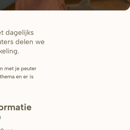
t dagelijks
uters delen we
keling.
n met je peuter
thema en er is
formatie
m