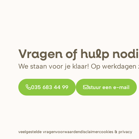
V
r
agen of hulp nod
We staan voor je klaar! Op werkdagen z
035 683 44 99
stuur een e-mail
Footer
veelgestelde vragen
voorwaarden
disclaimer
cookies & privacy