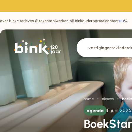
Utilities
en
over bink
tarieven & rekentool
werken bij bink
ouderportaal
contact
Main
vestigingen
kinderda
navigation
Kruimelpa
home
nieuws
boeks
agenda
11 juni 2026
BoekStart