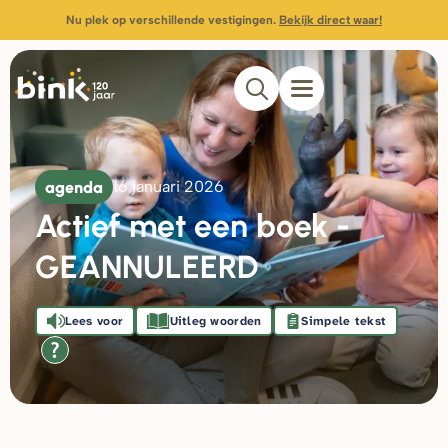
Nu plek op verschillende vestigingen.
Bekijk direct waar!
agenda
16 januari 2026
Actief met een boek -
GEANNULEERD
Lees voor
Uitleg woorden
Simpele tekst