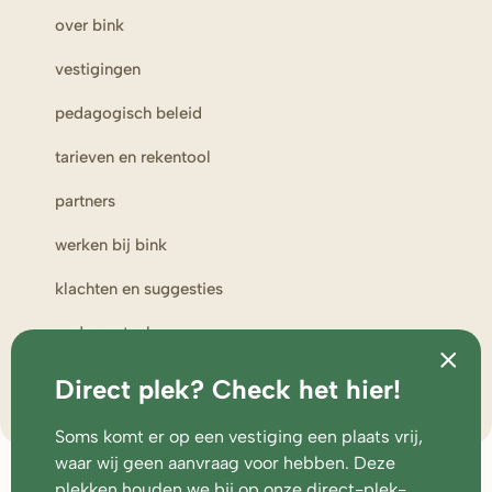
over bink
vestigingen
pedagogisch beleid
tarieven en rekentool
partners
werken bij bink
klachten en suggesties
ouderportaal
toezicht en medezeggenschap
Direct plek? Check het hier!
Soms komt er op een vestiging een plaats vrij,
waar wij geen aanvraag voor hebben. Deze
veelgestelde vragen
voorwaarden
disclaimer
cookies & privacy
plekken houden we bij op onze
direct-plek-