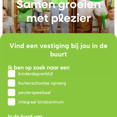
Samen g
r
oeien
met plezie
r
Vind een vestiging bij jou in de
buurt
Ik ben op zoek naar een
kinderdagverblijf
buitenschoolse opvang
peuterspeelzaal
integraal kindcentrum
In de buurt van