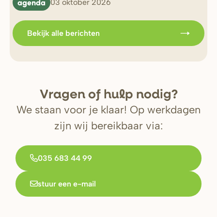
agenda
b
03 oktober 2026
Bekijk alle berichten
V
r
agen of hulp nodig?
We staan voor je klaar! Op werkdagen
zijn wij bereikbaar via:
035 683 44 99
stuur een e-mail