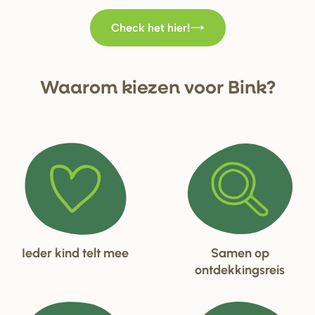
Check het hier!
Waa
r
om kiezen voo
r
Bink?
Ieder kind telt mee
Samen op
ontdekkingsreis