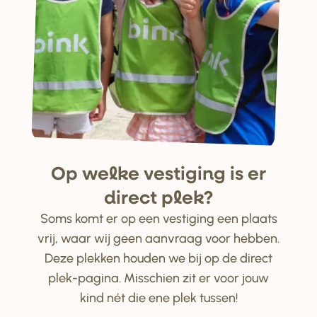
Op welke ve
s
tiging i
s
e
r
di
r
ect plek?
Soms komt er op een vestiging een plaats
vrij, waar wij geen aanvraag voor hebben.
Deze plekken houden we bij op de direct
plek-pagina. Misschien zit er voor jouw
kind nét die ene plek tussen!