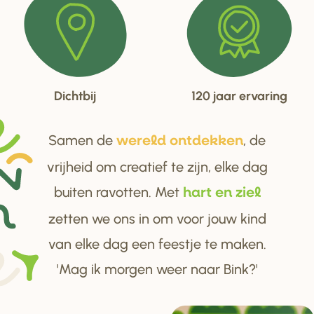
Dichtbij
120 jaar ervaring
Samen de
, de
we
r
eld ontdekken
vrijheid om creatief te zijn, elke dag
buiten ravotten. Met
ha
r
t en ziel
zetten we ons in om voor jouw kind
van elke dag een feestje te maken.
'Mag ik morgen weer naar Bink?'