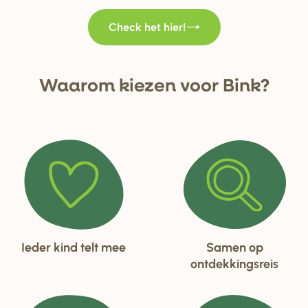
Check het hier!
Waa
r
om kiezen voo
r
Bink?
Ieder kind telt mee
Samen op
ontdekkingsreis