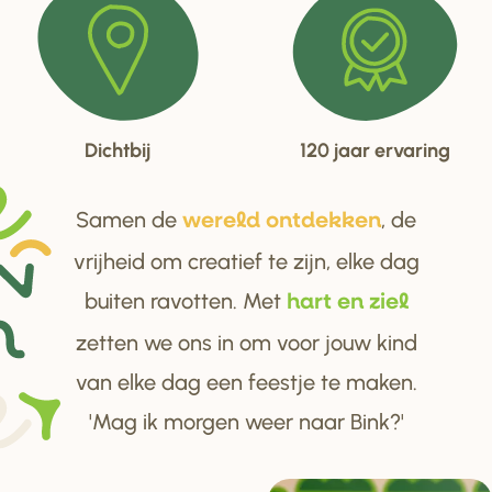
Dichtbij
120 jaar ervaring
Samen de
, de
we
r
eld ontdekken
vrijheid om creatief te zijn, elke dag
buiten ravotten. Met
ha
r
t en ziel
zetten we ons in om voor jouw kind
van elke dag een feestje te maken.
'Mag ik morgen weer naar Bink?'