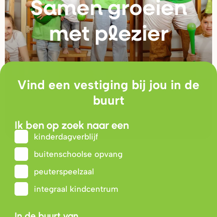
Samen g
r
oeien
met plezie
r
Vind een vestiging bij jou in de
buurt
Ik ben op zoek naar een
kinderdagverblijf
buitenschoolse opvang
peuterspeelzaal
integraal kindcentrum
In de buurt van