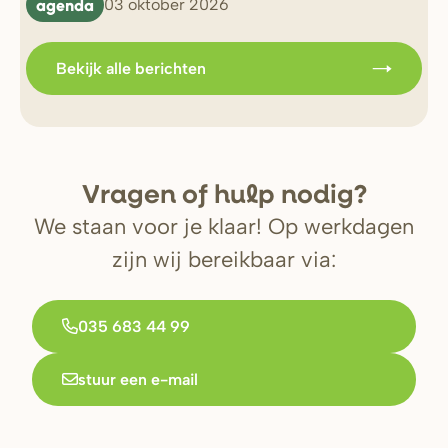
agenda
b
03 oktober 2026
Bekijk alle berichten
V
r
agen of hulp nodig?
We staan voor je klaar! Op werkdagen
zijn wij bereikbaar via:
035 683 44 99
stuur een e-mail