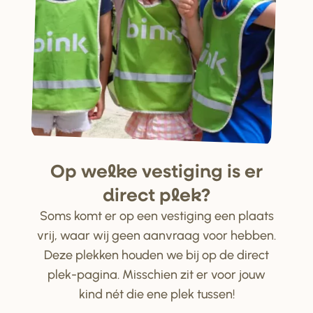
Op welke ve
s
tiging i
s
e
r
di
r
ect plek?
Soms komt er op een vestiging een plaats
vrij, waar wij geen aanvraag voor hebben.
Deze plekken houden we bij op de direct
plek-pagina. Misschien zit er voor jouw
kind nét die ene plek tussen!