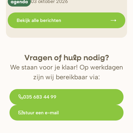
agenda
b
03 oktober 2026
Bekijk alle berichten
V
r
agen of hulp nodig?
We staan voor je klaar! Op werkdagen
zijn wij bereikbaar via:
035 683 44 99
stuur een e-mail