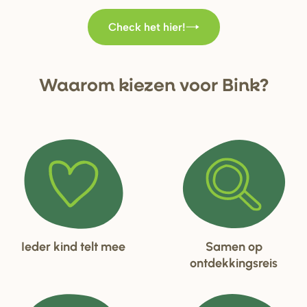
Check het hier!
Waa
r
om kiezen voo
r
Bink?
Ieder kind telt mee
Samen op
ontdekkingsreis