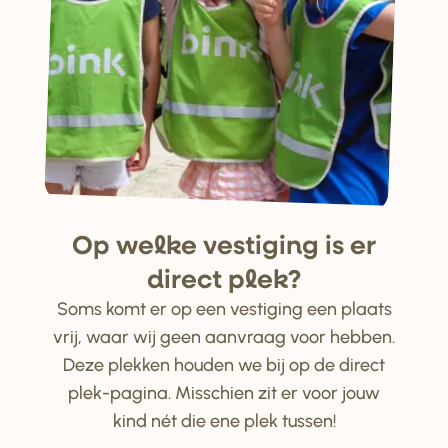
Op welke ve
s
tiging i
s
e
r
di
r
ect plek?
Soms komt er op een vestiging een plaats
vrij, waar wij geen aanvraag voor hebben.
Deze plekken houden we bij op de direct
plek-pagina. Misschien zit er voor jouw
kind nét die ene plek tussen!