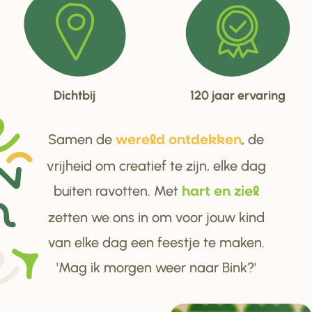
Dichtbij
120 jaar ervaring
Samen de
, de
we
r
eld ontdekken
vrijheid om creatief te zijn, elke dag
buiten ravotten. Met
ha
r
t en ziel
zetten we ons in om voor jouw kind
van elke dag een feestje te maken.
'Mag ik morgen weer naar Bink?'