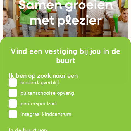
Samen g
r
oeien
met plezie
r
Vind een vestiging bij jou in de
buurt
Ik ben op zoek naar een
kinderdagverblijf
buitenschoolse opvang
peuterspeelzaal
integraal kindcentrum
In de buurt van