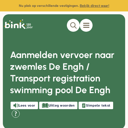
Nu plek op verschillende vestigingen.
Bekijk direct waar!
Aanmelden vervoer naar
zwemles De Engh /
Transport registration
swimming pool De Engh
Lees voor
Uitleg woorden
Simpele tekst