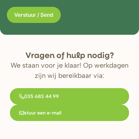
V
r
agen of hulp nodig?
We staan voor je klaar! Op werkdagen
zijn wij bereikbaar via:
035 683 44 99
stuur een e-mail