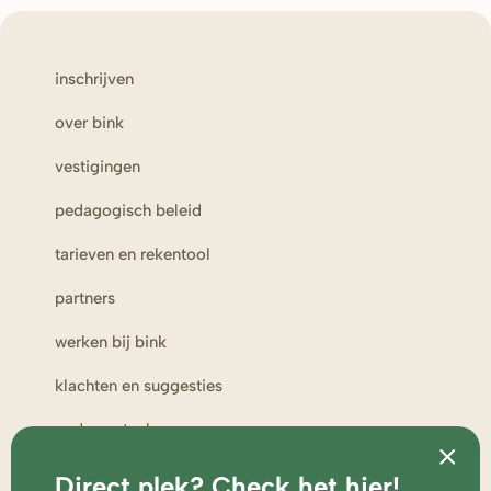
inschrijven
over bink
vestigingen
pedagogisch beleid
tarieven en rekentool
partners
werken bij bink
klachten en suggesties
ouderportaal
toezicht en medezeggenschap
Direct plek? Check het hier!