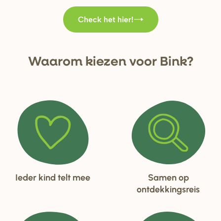
Check het hier!
Waa
r
om kiezen voo
r
Bink?
Ieder kind telt mee
Samen op
ontdekkingsreis