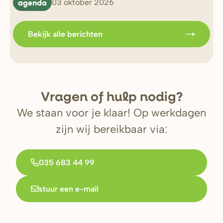
agenda
b
03 oktober 2026
Bekijk alle berichten
V
r
agen of hulp nodig?
We staan voor je klaar! Op werkdagen
zijn wij bereikbaar via:
035 683 44 99
stuur een e-mail