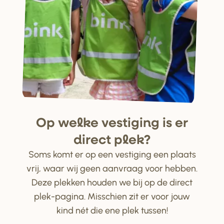
Op welke ve
s
tiging i
s
e
r
di
r
ect plek?
Soms komt er op een vestiging een plaats
vrij, waar wij geen aanvraag voor hebben.
Deze plekken houden we bij op de direct
plek-pagina. Misschien zit er voor jouw
kind nét die ene plek tussen!