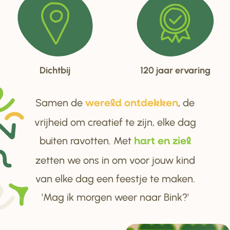
Dichtbij
120 jaar ervaring
Samen de
, de
we
r
eld ontdekken
vrijheid om creatief te zijn, elke dag
buiten ravotten. Met
ha
r
t en ziel
zetten we ons in om voor jouw kind
van elke dag een feestje te maken.
'Mag ik morgen weer naar Bink?'