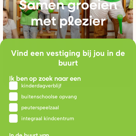
Samen g
r
oeien
met plezie
r
Vind een vestiging bij jou in de
buurt
Ik ben op zoek naar een
kinderdagverblijf
buitenschoolse opvang
peuterspeelzaal
integraal kindcentrum
In de buurt van