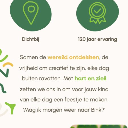
Dichtbij
120 jaar ervaring
Samen de
, de
we
r
eld ontdekken
vrijheid om creatief te zijn, elke dag
buiten ravotten. Met
ha
r
t en ziel
zetten we ons in om voor jouw kind
van elke dag een feestje te maken.
'Mag ik morgen weer naar Bink?'