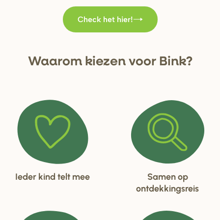
Check het hier!
Waa
r
om kiezen voo
r
Bink?
Ieder kind telt mee
Samen op
ontdekkingsreis