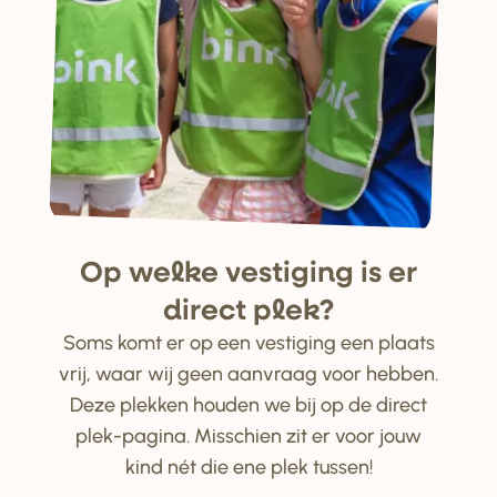
Op welke ve
s
tiging i
s
e
r
di
r
ect plek?
Soms komt er op een vestiging een plaats
vrij, waar wij geen aanvraag voor hebben.
Deze plekken houden we bij op de direct
plek-pagina. Misschien zit er voor jouw
kind nét die ene plek tussen!