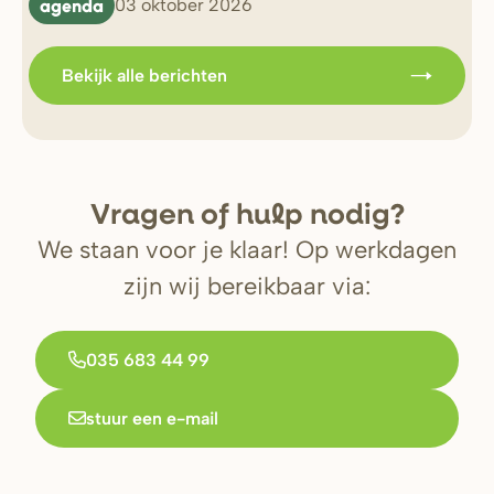
agenda
b
03 oktober 2026
Bekijk alle berichten
V
r
agen of hulp nodig?
We staan voor je klaar! Op werkdagen
zijn wij bereikbaar via:
035 683 44 99
stuur een e-mail