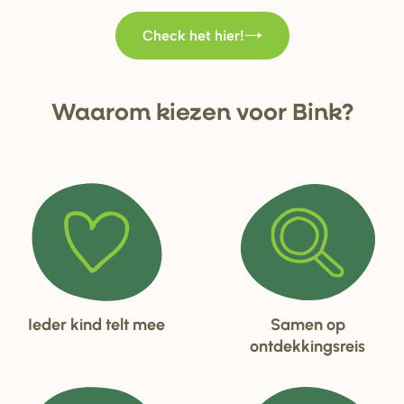
Check het hier!
Waa
r
om kiezen voo
r
Bink?
Ieder kind telt mee
Samen op
ontdekkingsreis