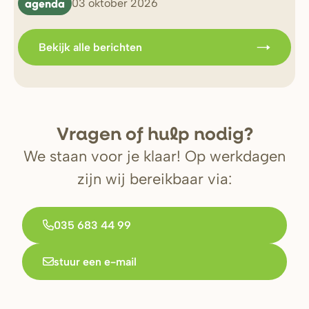
agenda
b
03 oktober 2026
Bekijk alle berichten
V
r
agen of hulp nodig?
We staan voor je klaar! Op werkdagen
zijn wij bereikbaar via:
035 683 44 99
stuur een e-mail