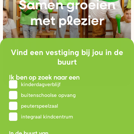
Samen g
r
oeien
met plezie
r
Vind een vestiging bij jou in de
buurt
Ik ben op zoek naar een
kinderdagverblijf
buitenschoolse opvang
peuterspeelzaal
integraal kindcentrum
In de buurt van