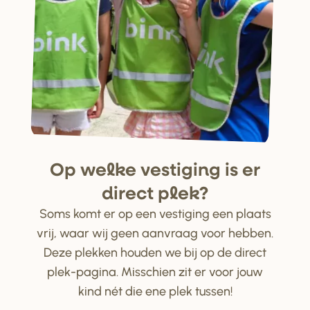
Op welke ve
s
tiging i
s
e
r
di
r
ect plek?
Soms komt er op een vestiging een plaats
vrij, waar wij geen aanvraag voor hebben.
Deze plekken houden we bij op de direct
plek-pagina. Misschien zit er voor jouw
kind nét die ene plek tussen!