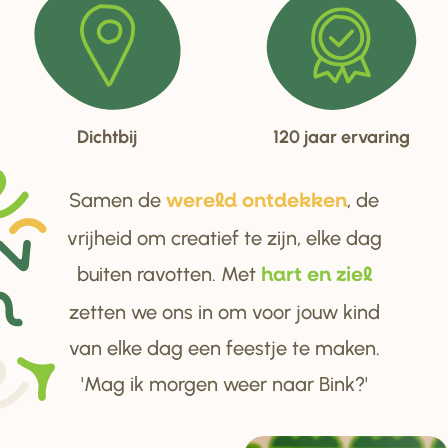
Dichtbij
120 jaar ervaring
Samen de
, de
we
r
eld ontdekken
vrijheid om creatief te zijn, elke dag
buiten ravotten. Met
ha
r
t en ziel
zetten we ons in om voor jouw kind
van elke dag een feestje te maken.
'Mag ik morgen weer naar Bink?'