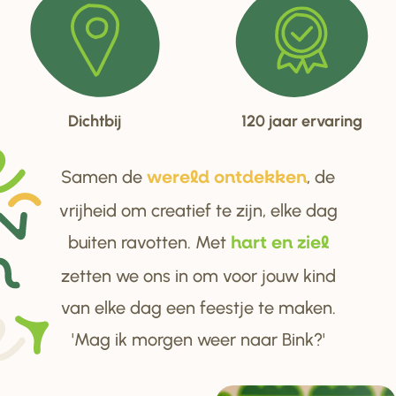
Dichtbij
120 jaar ervaring
Samen de
, de
we
r
eld ontdekken
vrijheid om creatief te zijn, elke dag
buiten ravotten. Met
ha
r
t en ziel
zetten we ons in om voor jouw kind
van elke dag een feestje te maken.
'Mag ik morgen weer naar Bink?'