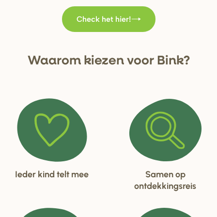
Check het hier!
Waa
r
om kiezen voo
r
Bink?
Ieder kind telt mee
Samen op
ontdekkingsreis