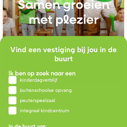
Samen g
r
oeien
met plezie
r
Vind een vestiging bij jou in de
buurt
Ik ben op zoek naar een
kinderdagverblijf
buitenschoolse opvang
peuterspeelzaal
integraal kindcentrum
In de buurt van