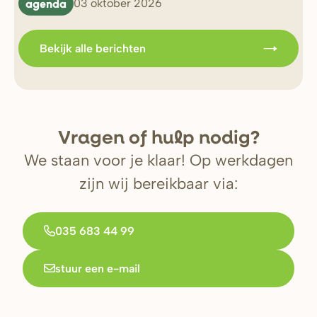
agenda
b
03 oktober 2026
Bekijk alle berichten
V
r
agen of hulp nodig?
We staan voor je klaar! Op werkdagen
zijn wij bereikbaar via:
035 683 44 99
stuur een e-mail