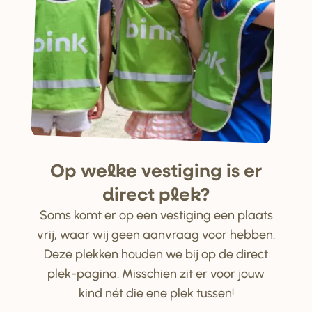
Op welke ve
s
tiging i
s
e
r
di
r
ect plek?
Soms komt er op een vestiging een plaats
vrij, waar wij geen aanvraag voor hebben.
Deze plekken houden we bij op de direct
plek-pagina. Misschien zit er voor jouw
kind nét die ene plek tussen!