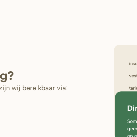
ins
ig?
ves
ijn wij bereikbaar via:
tar
wer
Di
oud
Soms
geen
op 