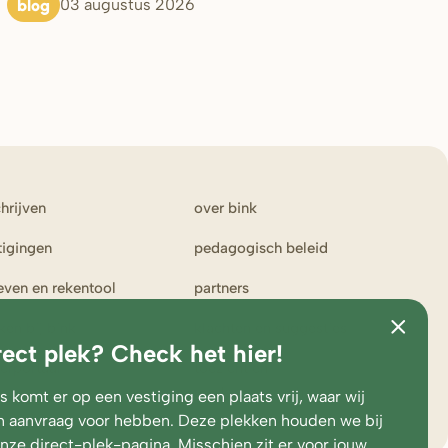
blog
03 augustus 2026
chrijven
over bink
tigingen
pedagogisch beleid
ieven en rekentool
partners
ken bij bink
klachten en suggesties
rect plek? Check het hier!
erportaal
toezicht en
medezeggenschap
 komt er op een vestiging een plaats vrij, waar wij
 aanvraag voor hebben. Deze plekken houden we bij
onze
direct-plek-pagina
. Misschien zit er voor jouw