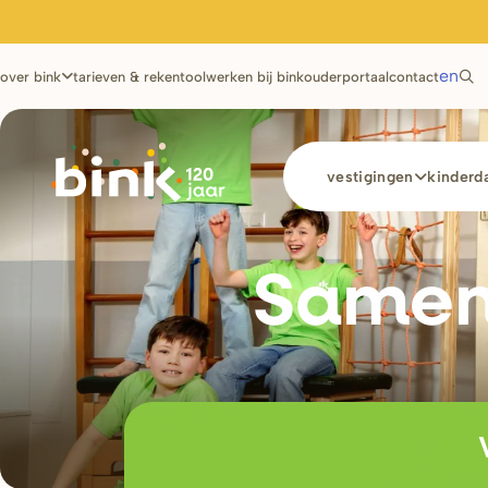
Utilities
en
over bink
tarieven & rekentool
werken bij bink
ouderportaal
contact
Main
vestigingen
kinderda
navigation
Samen