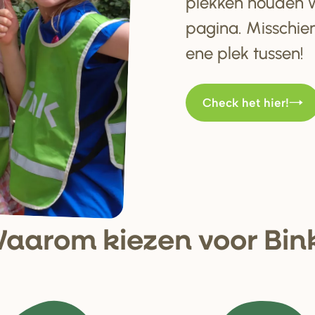
plekken houden w
pagina. Misschien
ene plek tussen!
Check het hier!
aa
r
om kiezen voo
r
Bin