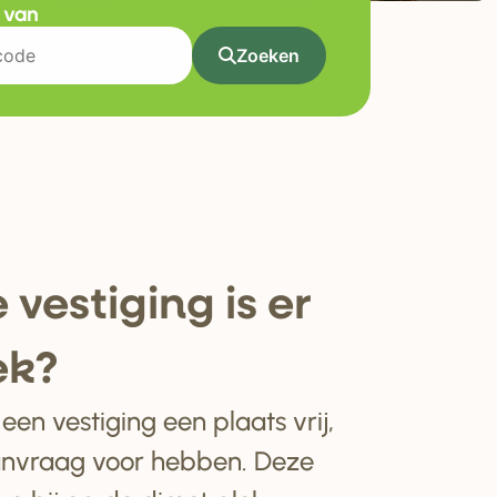
t van
Zoeken
 ve
s
tiging i
s
e
r
ek?
en vestiging een plaats vrij,
anvraag voor hebben. Deze