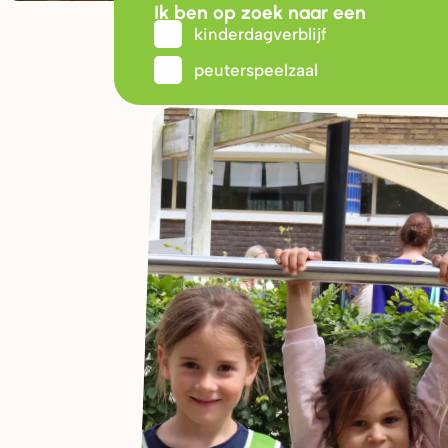
Ik ben op zoek naar een
kinderdagverblijf
peuterspeelzaal