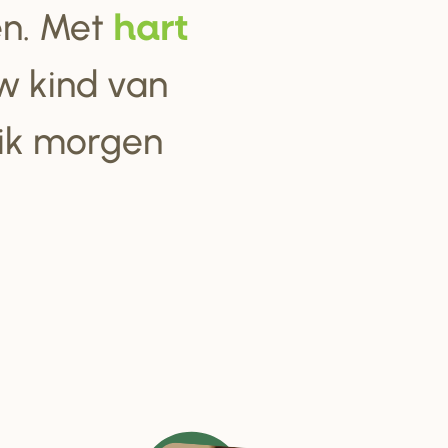
ten. Met
ha
r
t
w kind van
 ik morgen