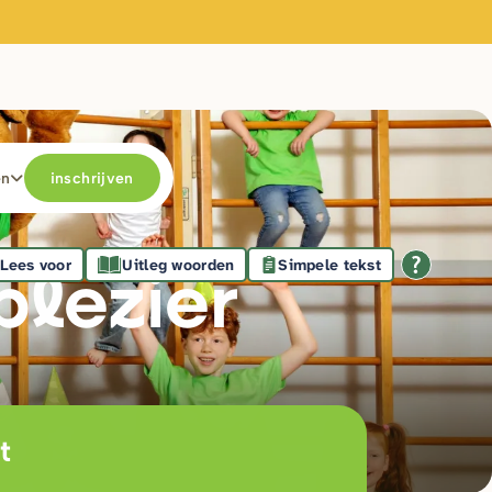
en
inschrijven
Lees voor
Uitleg woorden
Simpele tekst
plezie
r
t