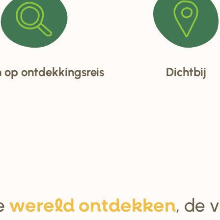
op ontdekkingsreis
Dichtbij
e
, de 
we
r
eld ontdekken