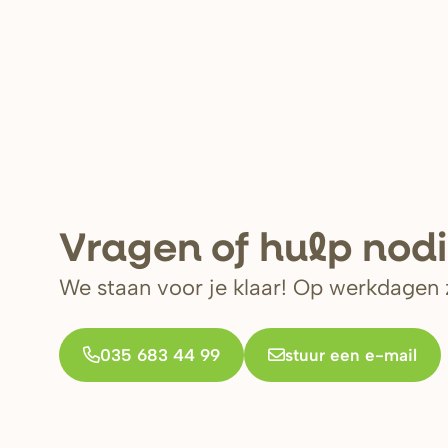
V
r
agen of hulp nod
We staan voor je klaar! Op werkdagen z
035 683 44 99
stuur een e-mail