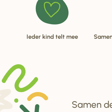
Ieder kind telt mee
Samen 
Samen d