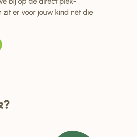
e bij op de direct plek-
 zit er voor jouw kind nét die
k?