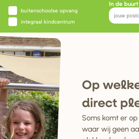
In de buur
buitenschoolse opvang
integraal kindcentrum
Op welke
di
r
ect pl
Soms komt er op e
waar wij geen a