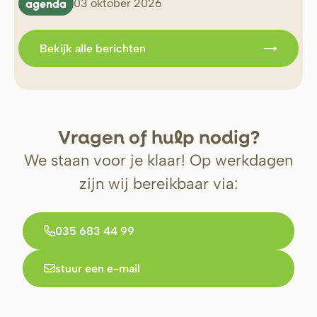
agenda
b
03 oktober 2026
Bekijk alle berichten
V
r
agen of hulp nodig?
We staan voor je klaar! Op werkdagen
zijn wij bereikbaar via:
035 683 44 99
stuur een e-mail