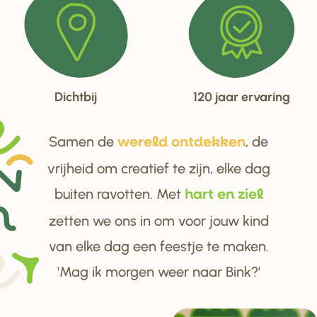
Dichtbij
120 jaar ervaring
Samen de
, de
we
r
eld ontdekken
vrijheid om creatief te zijn, elke dag
buiten ravotten. Met
ha
r
t en ziel
zetten we ons in om voor jouw kind
van elke dag een feestje te maken.
'Mag ik morgen weer naar Bink?'