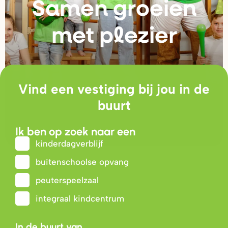
Samen g
r
oeien
met plezie
r
Vind een vestiging bij jou in de
buurt
Ik ben op zoek naar een
kinderdagverblijf
buitenschoolse opvang
peuterspeelzaal
integraal kindcentrum
In de buurt van