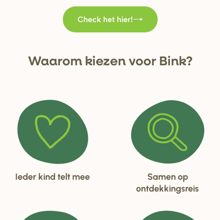
Check het hier!
Waa
r
om kiezen voo
r
Bink?
Ieder kind telt mee
Samen op
ontdekkingsreis