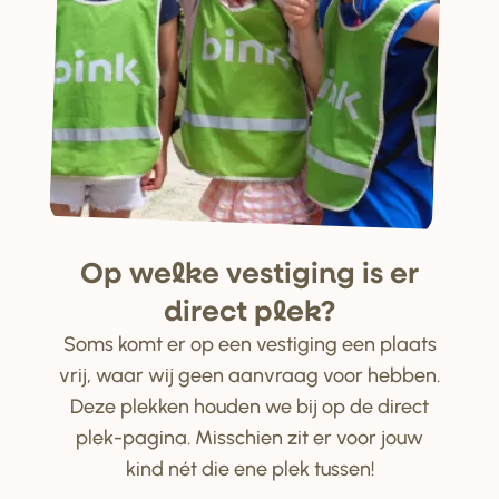
Op welke ve
s
tiging i
s
e
r
di
r
ect plek?
Soms komt er op een vestiging een plaats
vrij, waar wij geen aanvraag voor hebben.
Deze plekken houden we bij op de direct
plek-pagina. Misschien zit er voor jouw
kind nét die ene plek tussen!