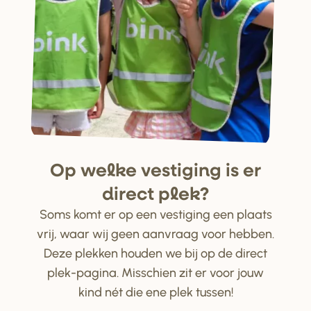
Op welke ve
s
tiging i
s
e
r
di
r
ect plek?
Soms komt er op een vestiging een plaats
vrij, waar wij geen aanvraag voor hebben.
Deze plekken houden we bij op de direct
plek-pagina. Misschien zit er voor jouw
kind nét die ene plek tussen!