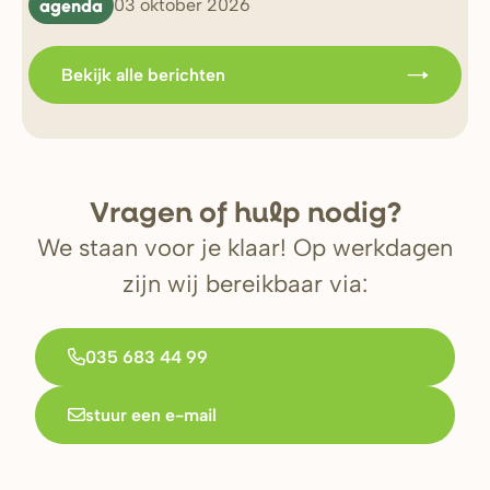
agenda
b
03 oktober 2026
Bekijk alle berichten
V
r
agen of hulp nodig?
We staan voor je klaar! Op werkdagen
zijn wij bereikbaar via:
035 683 44 99
stuur een e-mail