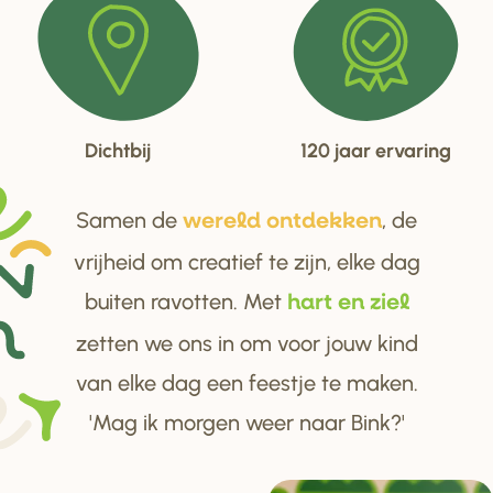
Dichtbij
120 jaar ervaring
Samen de
, de
we
r
eld ontdekken
vrijheid om creatief te zijn, elke dag
buiten ravotten. Met
ha
r
t en ziel
zetten we ons in om voor jouw kind
van elke dag een feestje te maken.
'Mag ik morgen weer naar Bink?'