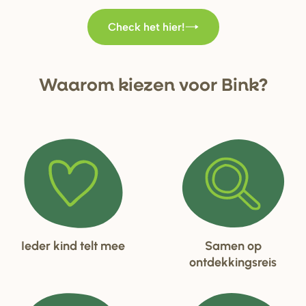
Check het hier!
Waa
r
om kiezen voo
r
Bink?
Ieder kind telt mee
Samen op
ontdekkingsreis