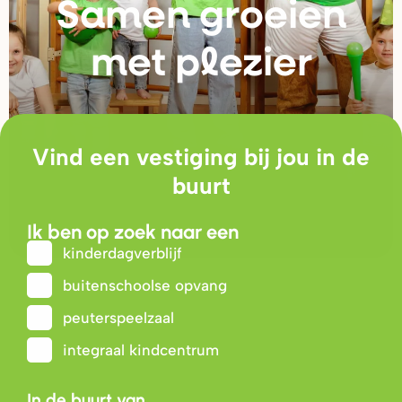
Samen g
r
oeien
met plezie
r
Vind een vestiging bij jou in de
buurt
Ik ben op zoek naar een
kinderdagverblijf
buitenschoolse opvang
peuterspeelzaal
integraal kindcentrum
In de buurt van