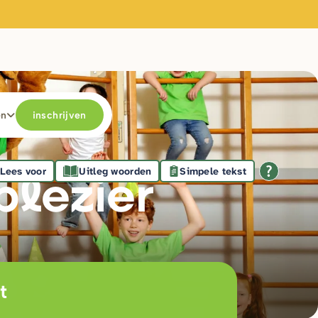
en
inschrijven
Lees voor
Uitleg woorden
Simpele tekst
plezie
r
t