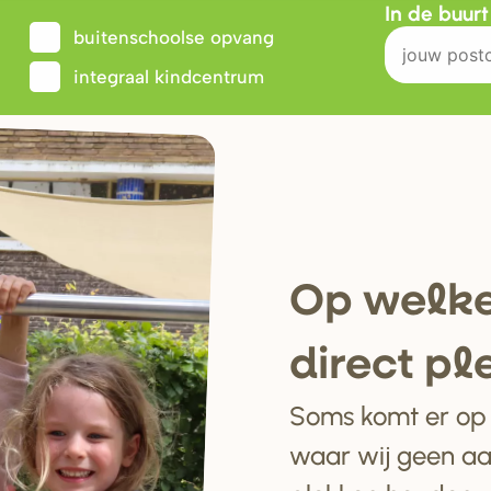
In de buur
buitenschoolse opvang
integraal kindcentrum
Op welke
di
r
ect pl
Soms komt er op e
waar wij geen a