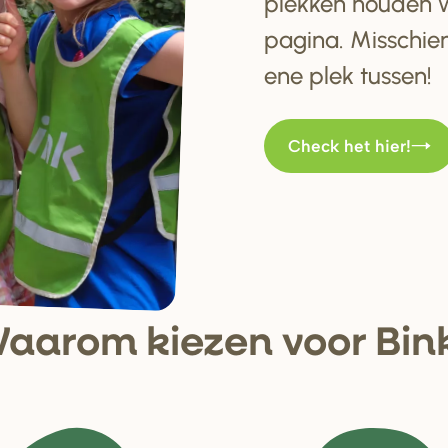
plekken houden w
pagina. Misschien
ene plek tussen!
Check het hier!
aa
r
om kiezen voo
r
Bin