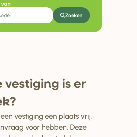
t van
Zoeken
 ve
s
tiging i
s
e
r
ek?
en vestiging een plaats vrij,
anvraag voor hebben. Deze