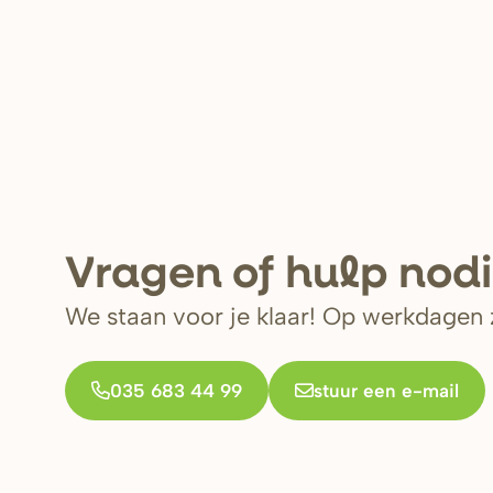
V
r
agen of hulp nod
We staan voor je klaar! Op werkdagen z
035 683 44 99
stuur een e-mail