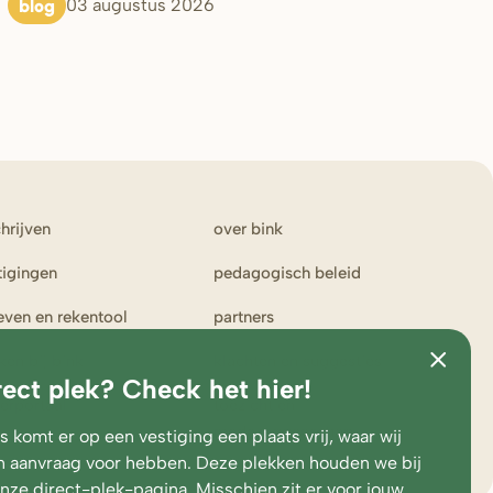
blog
03 augustus 2026
chrijven
over bink
tigingen
pedagogisch beleid
ieven en rekentool
partners
ken bij bink
klachten en suggesties
rect plek? Check het hier!
erportaal
toezicht en
medezeggenschap
 komt er op een vestiging een plaats vrij, waar wij
 aanvraag voor hebben. Deze plekken houden we bij
onze
direct-plek-pagina
. Misschien zit er voor jouw