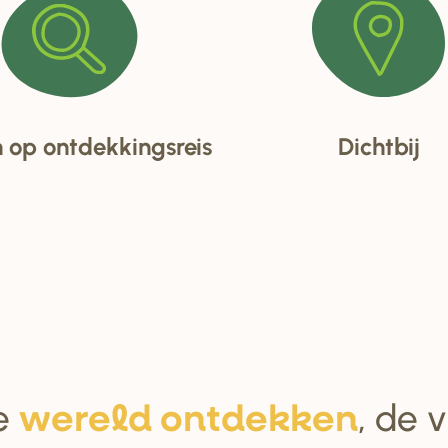
op ontdekkingsreis
Dichtbij
e
, de 
we
r
eld ontdekken