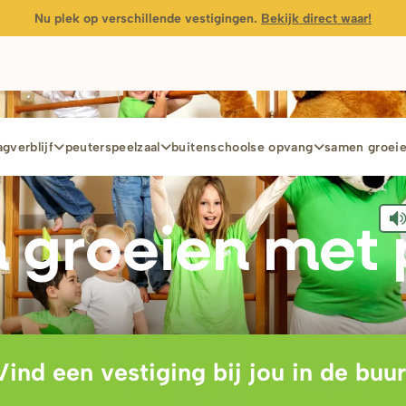
Nu plek op verschillende vestigingen.
Bekijk direct waar!
gverblijf
peuterspeelzaal
buitenschoolse opvang
samen groei
 g
r
oeien met 
Vind een vestiging bij jou in de buur