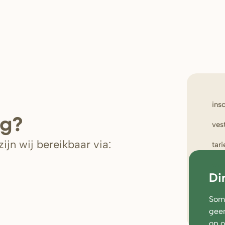
ins
ig?
ves
ijn wij bereikbaar via:
tar
wer
Di
oud
Soms
geen
op 