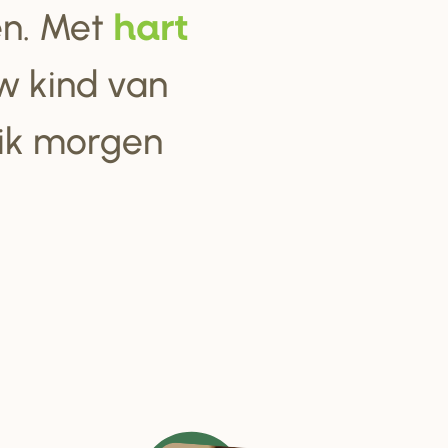
ten. Met
ha
r
t
w kind van
 ik morgen