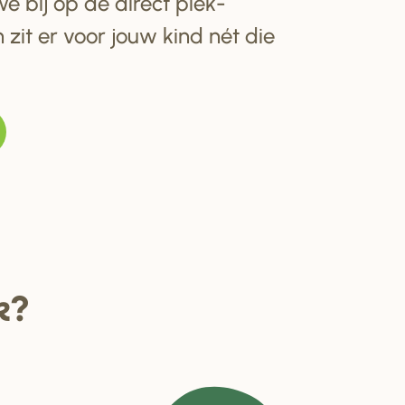
e bij op de direct plek-
 zit er voor jouw kind nét die
k?