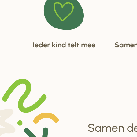
Ieder kind telt mee
Samen 
Samen d