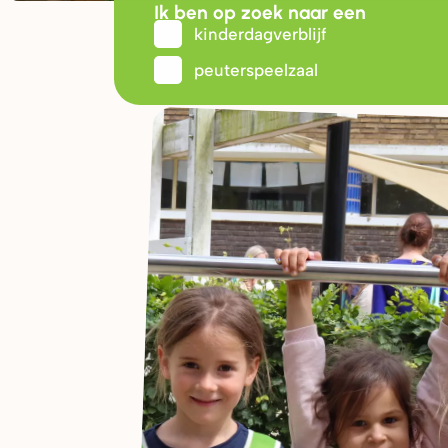
Ik ben op zoek naar een
kinderdagverblijf
peuterspeelzaal