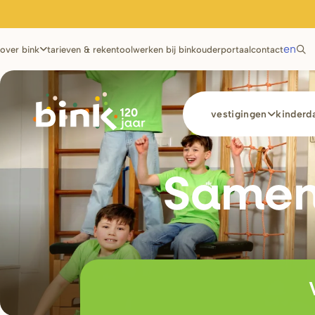
Utilities
en
over bink
tarieven & rekentool
werken bij bink
ouderportaal
contact
Main
vestigingen
kinderda
navigation
Samen