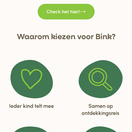
Check het hier!
Waa
r
om kiezen voo
r
Bink?
Ieder kind telt mee
Samen op
ontdekkingsreis