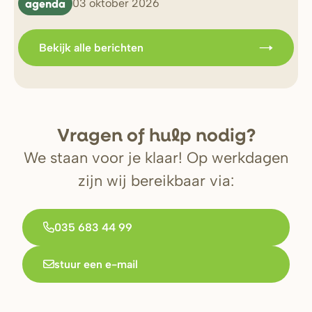
agenda
b
03 oktober 2026
Bekijk alle berichten
V
r
agen of hulp nodig?
We staan voor je klaar! Op werkdagen
zijn wij bereikbaar via:
035 683 44 99
stuur een e-mail