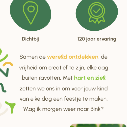
Dichtbij
120 jaar ervaring
Samen de
, de
we
r
eld ontdekken
vrijheid om creatief te zijn, elke dag
buiten ravotten. Met
ha
r
t en ziel
zetten we ons in om voor jouw kind
van elke dag een feestje te maken.
'Mag ik morgen weer naar Bink?'