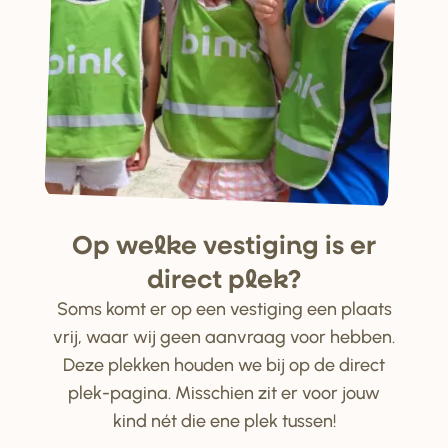
Op welke ve
s
tiging i
s
e
r
di
r
ect plek?
Soms komt er op een vestiging een plaats
vrij, waar wij geen aanvraag voor hebben.
Deze plekken houden we bij op de direct
plek-pagina. Misschien zit er voor jouw
kind nét die ene plek tussen!