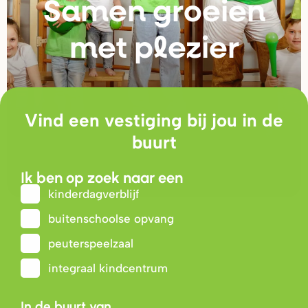
Samen g
r
oeien
met plezie
r
Vind een vestiging bij jou in de
buurt
Ik ben op zoek naar een
kinderdagverblijf
buitenschoolse opvang
peuterspeelzaal
integraal kindcentrum
In de buurt van