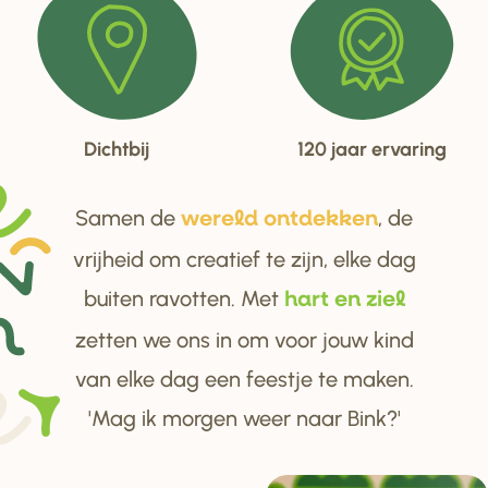
Dichtbij
120 jaar ervaring
Samen de
, de
we
r
eld ontdekken
vrijheid om creatief te zijn, elke dag
buiten ravotten. Met
ha
r
t en ziel
zetten we ons in om voor jouw kind
van elke dag een feestje te maken.
'Mag ik morgen weer naar Bink?'