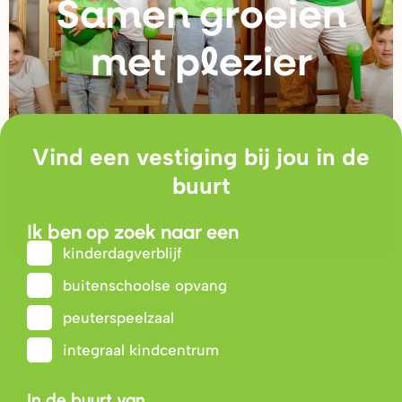
Samen g
r
oeien
met plezie
r
Vind een vestiging bij jou in de
buurt
Ik ben op zoek naar een
kinderdagverblijf
buitenschoolse opvang
peuterspeelzaal
integraal kindcentrum
In de buurt van