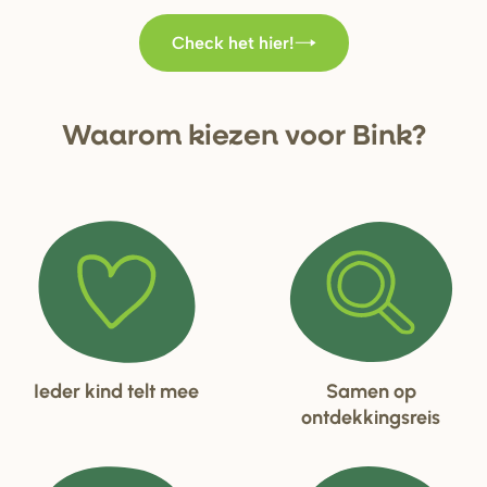
Check het hier!
Waa
r
om kiezen voo
r
Bink?
Ieder kind telt mee
Samen op
ontdekkingsreis