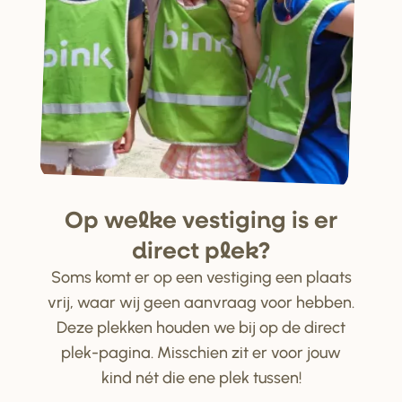
Op welke ve
s
tiging i
s
e
r
di
r
ect plek?
Soms komt er op een vestiging een plaats
vrij, waar wij geen aanvraag voor hebben.
Deze plekken houden we bij op de direct
plek-pagina. Misschien zit er voor jouw
kind nét die ene plek tussen!