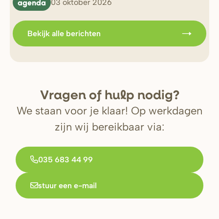
agenda
b
03 oktober 2026
Bekijk alle berichten
V
r
agen of hulp nodig?
We staan voor je klaar! Op werkdagen
zijn wij bereikbaar via:
035 683 44 99
stuur een e-mail