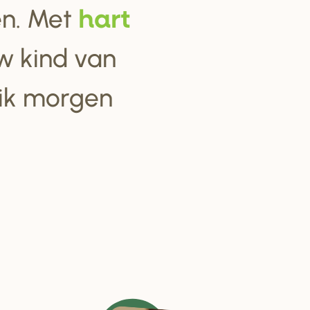
ten. Met
ha
r
t
w kind van
 ik morgen