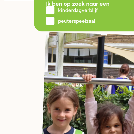
Ik ben op zoek naar een
kinderdagverblijf
peuterspeelzaal