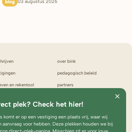
blog
03 augustus 2026
chrijven
over bink
tigingen
pedagogisch beleid
ieven en rekentool
partners
ken bij bink
klachten en suggesties
rect plek? Check het hier!
erportaal
toezicht en
medezeggenschap
 komt er op een vestiging een plaats vrij, waar wij
 aanvraag voor hebben. Deze plekken houden we bij
onze
direct-plek-pagina
. Misschien zit er voor jouw