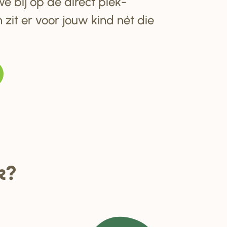
e bij op de direct plek-
 zit er voor jouw kind nét die
k?