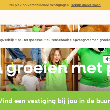
Nu plek op verschillende vestigingen.
Bekijk direct waar!
gverblijf
peuterspeelzaal
buitenschoolse opvang
samen groei
 g
r
oeien met 
Vind een vestiging bij jou in de buur