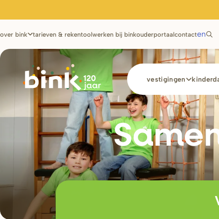
Utilities
en
over bink
tarieven & rekentool
werken bij bink
ouderportaal
contact
Main
vestigingen
kinderda
navigation
Samen