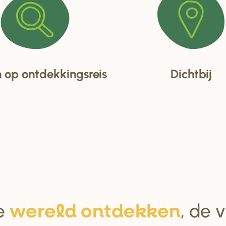
op ontdekkingsreis
Dichtbij
e
, de 
we
r
eld ontdekken