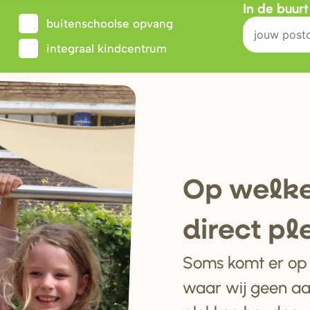
In de buur
buitenschoolse opvang
integraal kindcentrum
Op welke
di
r
ect pl
Soms komt er op e
waar wij geen a