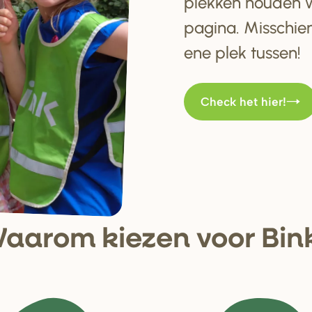
plekken houden w
pagina. Misschien
ene plek tussen!
Check het hier!
aa
r
om kiezen voo
r
Bin