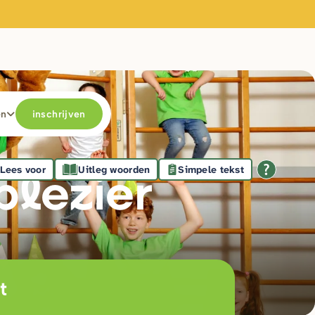
en
inschrijven
Lees voor
Uitleg woorden
Simpele tekst
plezie
r
t