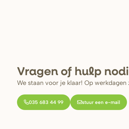
V
r
agen of hulp nod
We staan voor je klaar! Op werkdagen z
035 683 44 99
stuur een e-mail