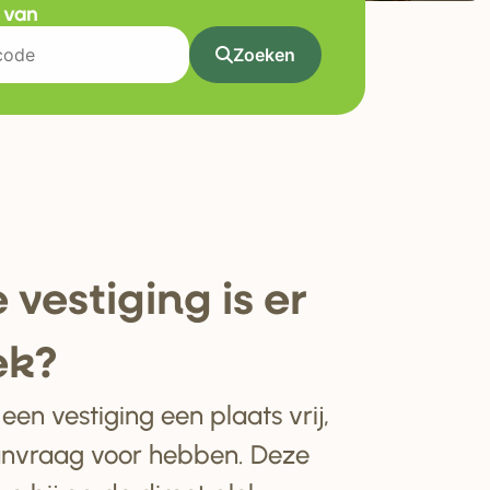
t van
Zoeken
 ve
s
tiging i
s
e
r
ek?
en vestiging een plaats vrij,
anvraag voor hebben. Deze