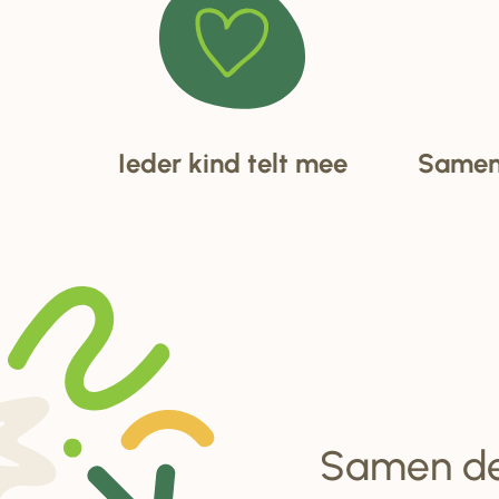
Ieder kind telt mee
Samen 
Samen d