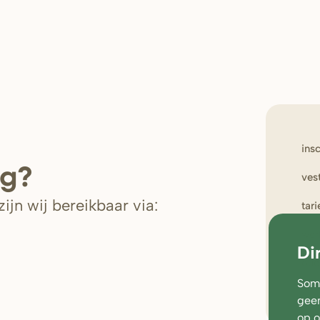
ins
ig?
ves
ijn wij bereikbaar via:
tar
wer
Di
oud
Soms
geen
op 