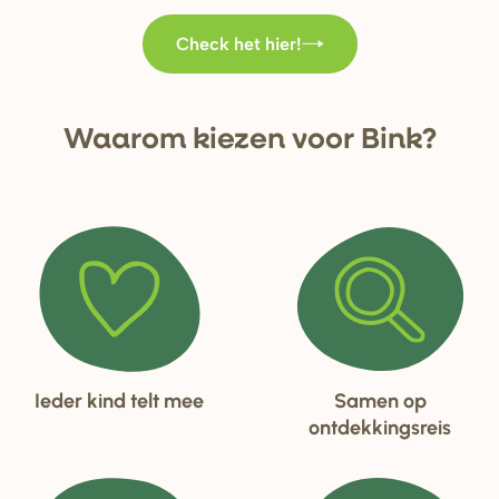
Check het hier!
Waa
r
om kiezen voo
r
Bink?
Ieder kind telt mee
Samen op
ontdekkingsreis