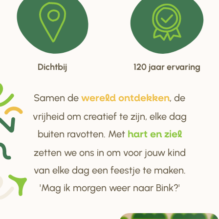
Dichtbij
120 jaar ervaring
Samen de
, de
we
r
eld ontdekken
vrijheid om creatief te zijn, elke dag
buiten ravotten. Met
ha
r
t en ziel
zetten we ons in om voor jouw kind
van elke dag een feestje te maken.
'Mag ik morgen weer naar Bink?'