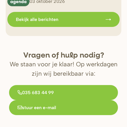
agenda
b
03 oktober 2026
Bekijk alle berichten
V
r
agen of hulp nodig?
We staan voor je klaar! Op werkdagen
zijn wij bereikbaar via:
035 683 44 99
stuur een e-mail