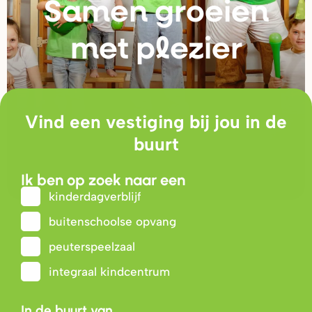
Samen g
r
oeien
met plezie
r
Vind een vestiging bij jou in de
buurt
Ik ben op zoek naar een
kinderdagverblijf
buitenschoolse opvang
peuterspeelzaal
integraal kindcentrum
In de buurt van