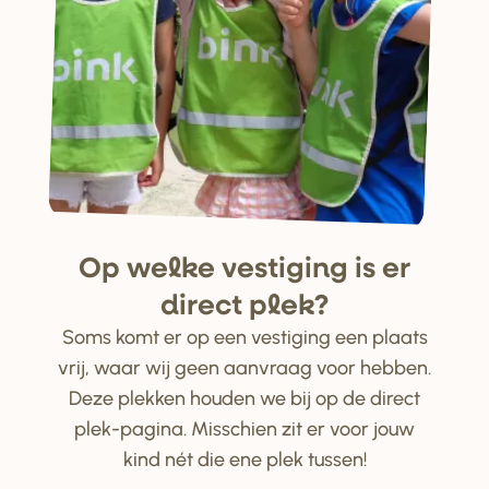
Op welke ve
s
tiging i
s
e
r
di
r
ect plek?
Soms komt er op een vestiging een plaats
vrij, waar wij geen aanvraag voor hebben.
Deze plekken houden we bij op de direct
plek-pagina. Misschien zit er voor jouw
kind nét die ene plek tussen!