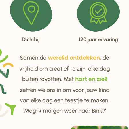
Dichtbij
120 jaar ervaring
Samen de
, de
we
r
eld ontdekken
vrijheid om creatief te zijn, elke dag
buiten ravotten. Met
ha
r
t en ziel
zetten we ons in om voor jouw kind
van elke dag een feestje te maken.
'Mag ik morgen weer naar Bink?'