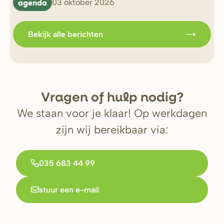
agenda
b
03 oktober 2026
Bekijk alle berichten
V
r
agen of hulp nodig?
We staan voor je klaar! Op werkdagen
zijn wij bereikbaar via:
035 683 44 99
stuur een e-mail