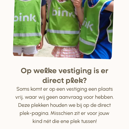
Op welke ve
s
tiging i
s
e
r
di
r
ect plek?
Soms komt er op een vestiging een plaats
vrij, waar wij geen aanvraag voor hebben.
Deze plekken houden we bij op de direct
plek-pagina. Misschien zit er voor jouw
kind nét die ene plek tussen!