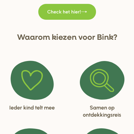
Check het hier!
Waa
r
om kiezen voo
r
Bink?
Ieder kind telt mee
Samen op
ontdekkingsreis