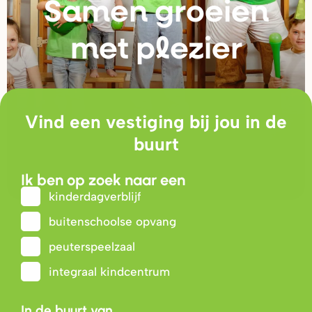
Samen g
r
oeien
met plezie
r
Vind een vestiging bij jou in de
buurt
Ik ben op zoek naar een
kinderdagverblijf
buitenschoolse opvang
peuterspeelzaal
integraal kindcentrum
In de buurt van