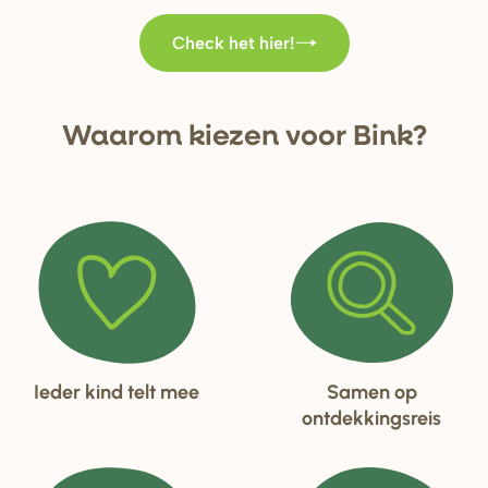
Check het hier!
Waa
r
om kiezen voo
r
Bink?
Ieder kind telt mee
Samen op
ontdekkingsreis