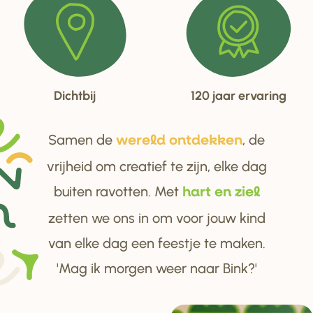
Dichtbij
120 jaar ervaring
Samen de
, de
we
r
eld ontdekken
vrijheid om creatief te zijn, elke dag
buiten ravotten. Met
ha
r
t en ziel
zetten we ons in om voor jouw kind
van elke dag een feestje te maken.
'Mag ik morgen weer naar Bink?'