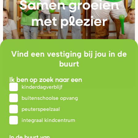
Samen g
r
oeien
met plezie
r
Vind een vestiging bij jou in de
buurt
Ik ben op zoek naar een
kinderdagverblijf
buitenschoolse opvang
peuterspeelzaal
integraal kindcentrum
In de buurt van