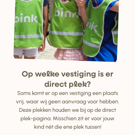
Op welke ve
s
tiging i
s
e
r
di
r
ect plek?
Soms komt er op een vestiging een plaats
vrij, waar wij geen aanvraag voor hebben.
Deze plekken houden we bij op de direct
plek-pagina. Misschien zit er voor jouw
kind nét die ene plek tussen!