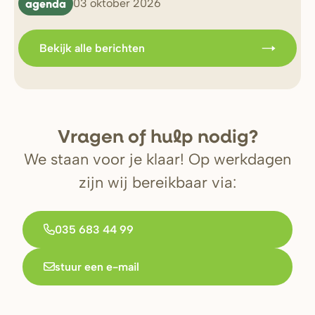
agenda
b
03 oktober 2026
Bekijk alle berichten
V
r
agen of hulp nodig?
We staan voor je klaar! Op werkdagen
zijn wij bereikbaar via:
035 683 44 99
stuur een e-mail