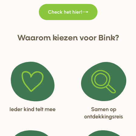
Check het hier!
Waa
r
om kiezen voo
r
Bink?
Ieder kind telt mee
Samen op
ontdekkingsreis