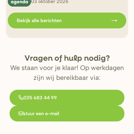
agenda
b
03 oktober 2026
Bekijk alle berichten
V
r
agen of hulp nodig?
We staan voor je klaar! Op werkdagen
zijn wij bereikbaar via:
035 683 44 99
stuur een e-mail