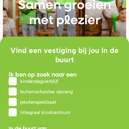
Samen g
r
oeien
met plezie
r
Vind een vestiging bij jou in de
buurt
Ik ben op zoek naar een
kinderdagverblijf
buitenschoolse opvang
peuterspeelzaal
integraal kindcentrum
In de buurt van