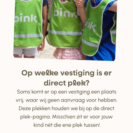
Op welke ve
s
tiging i
s
e
r
di
r
ect plek?
Soms komt er op een vestiging een plaats
vrij, waar wij geen aanvraag voor hebben.
Deze plekken houden we bij op de direct
plek-pagina. Misschien zit er voor jouw
kind nét die ene plek tussen!