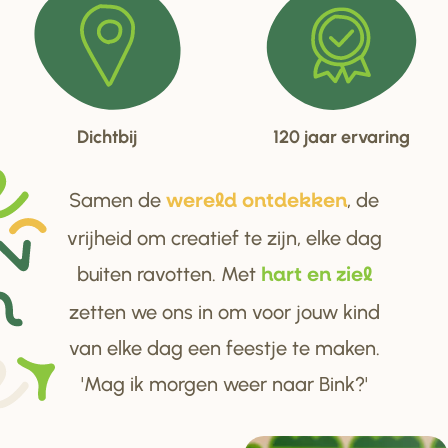
Dichtbij
120 jaar ervaring
Samen de
, de
we
r
eld ontdekken
vrijheid om creatief te zijn, elke dag
buiten ravotten. Met
ha
r
t en ziel
zetten we ons in om voor jouw kind
van elke dag een feestje te maken.
'Mag ik morgen weer naar Bink?'