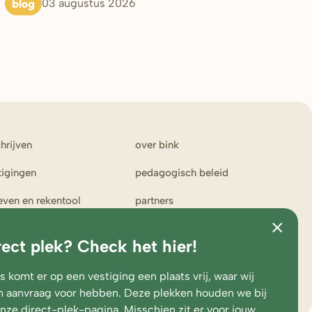
blog
03 augustus 2026
chrijven
over bink
tigingen
pedagogisch beleid
ieven en rekentool
partners
ken bij bink
klachten en suggesties
rect plek? Check het hier!
erportaal
toezicht en
medezeggenschap
 komt er op een vestiging een plaats vrij, waar wij
 aanvraag voor hebben. Deze plekken houden we bij
onze
direct-plek-pagina
. Misschien zit er voor jouw