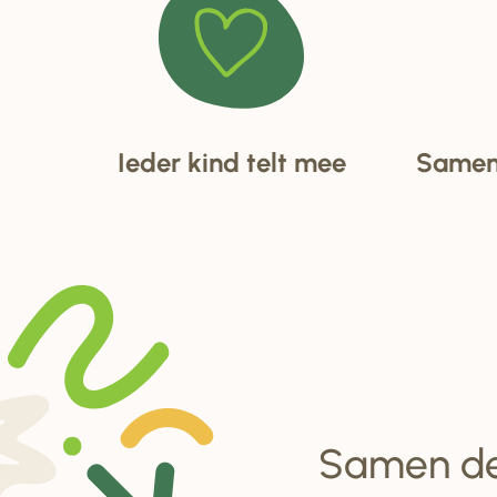
Ieder kind telt mee
Samen 
Samen d