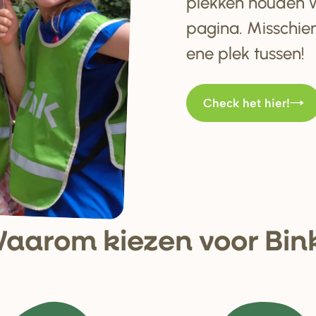
plekken houden w
pagina. Misschien
ene plek tussen!
Check het hier!
aa
r
om kiezen voo
r
Bin