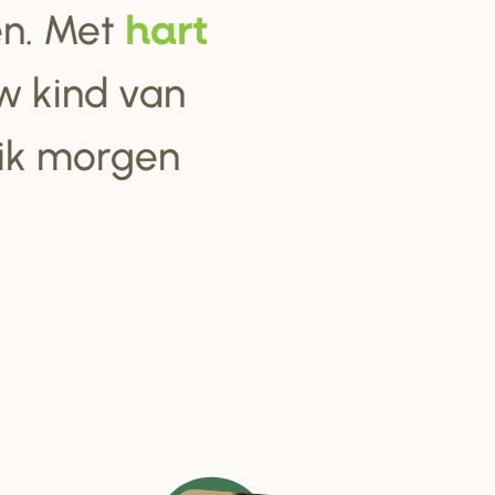
ten. Met
ha
r
t
w kind van
 ik morgen