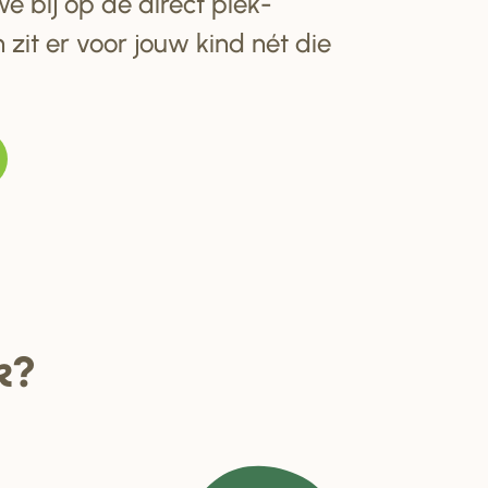
e bij op de direct plek-
 zit er voor jouw kind nét die
k?