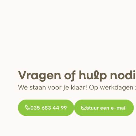
V
r
agen of hulp nod
We staan voor je klaar! Op werkdagen z
035 683 44 99
stuur een e-mail