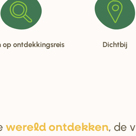
op ontdekkingsreis
Dichtbij
e
, de 
we
r
eld ontdekken