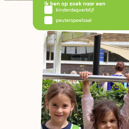
Ik ben op zoek naar een
kinderdagverblijf
peuterspeelzaal