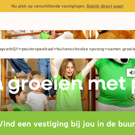
Nu plek op verschillende vestigingen.
Bekijk direct waar!
gverblijf
peuterspeelzaal
buitenschoolse opvang
samen groei
 g
r
oeien met 
Vind een vestiging bij jou in de buur