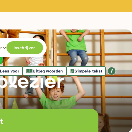
en
inschrijven
Lees voor
Uitleg woorden
Simpele tekst
plezie
r
t