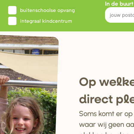
In de buur
buitenschoolse opvang
integraal kindcentrum
Op welke
di
r
ect pl
Soms komt er op e
waar wij geen a