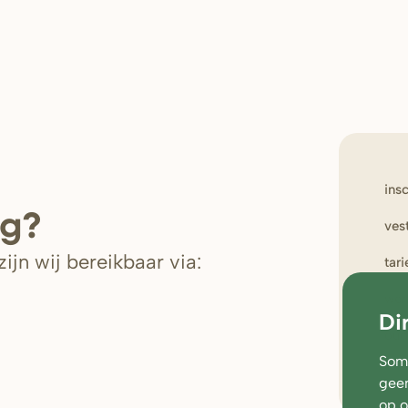
ins
ig?
ves
ijn wij bereikbaar via:
tar
wer
Di
oud
Soms
geen
op 