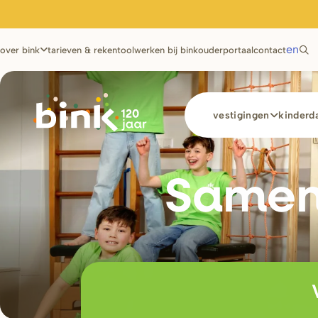
Utilities
en
over bink
tarieven & rekentool
werken bij bink
ouderportaal
contact
Main
vestigingen
kinderda
navigation
Samen