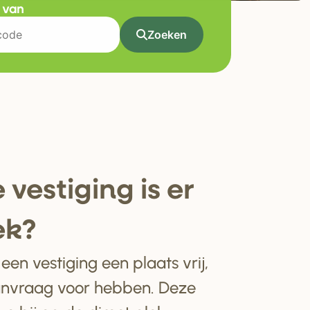
t van
Zoeken
 ve
s
tiging i
s
e
r
ek?
en vestiging een plaats vrij,
anvraag voor hebben. Deze