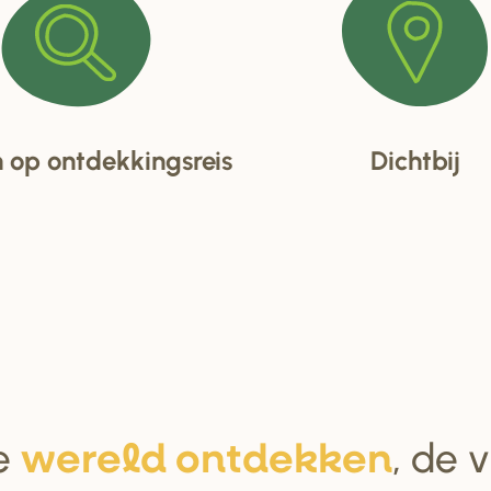
op ontdekkingsreis
Dichtbij
e
, de 
we
r
eld ontdekken