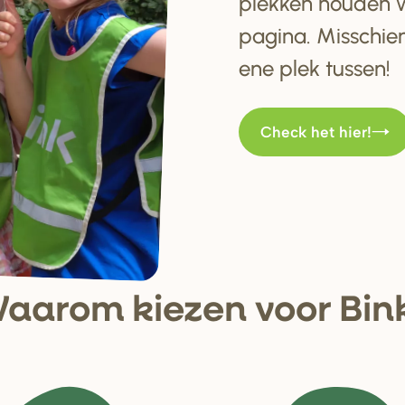
plekken houden w
pagina. Misschien
ene plek tussen!
Check het hier!
aa
r
om kiezen voo
r
Bin