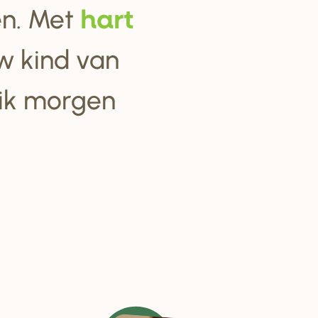
ten. Met
ha
r
t
w kind van
 ik morgen