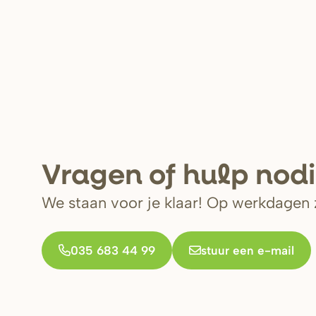
V
r
agen of hulp nod
We staan voor je klaar! Op werkdagen z
035 683 44 99
stuur een e-mail