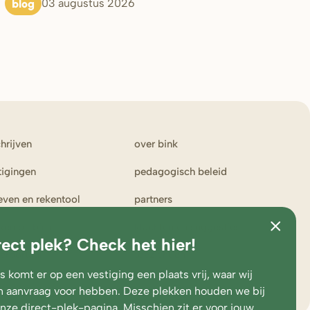
blog
03 augustus 2026
chrijven
over bink
tigingen
pedagogisch beleid
ieven en rekentool
partners
ken bij bink
klachten en suggesties
rect plek? Check het hier!
erportaal
toezicht en
medezeggenschap
 komt er op een vestiging een plaats vrij, waar wij
 aanvraag voor hebben. Deze plekken houden we bij
onze
direct-plek-pagina
. Misschien zit er voor jouw