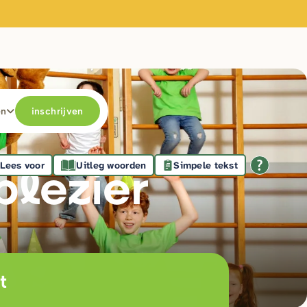
en
inschrijven
Lees voor
Uitleg woorden
Simpele tekst
plezie
r
t