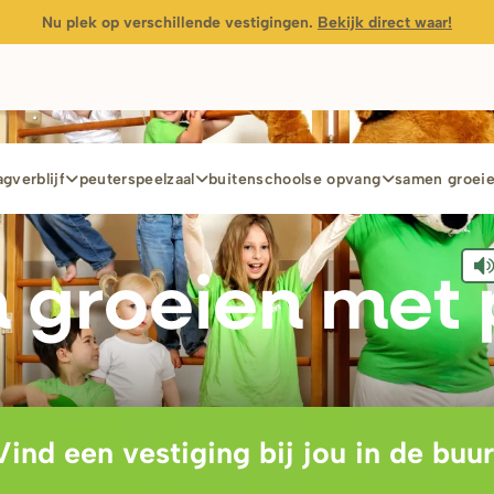
Nu plek op verschillende vestigingen.
Bekijk direct waar!
gverblijf
peuterspeelzaal
buitenschoolse opvang
samen groei
 g
r
oeien met 
Vind een vestiging bij jou in de buur