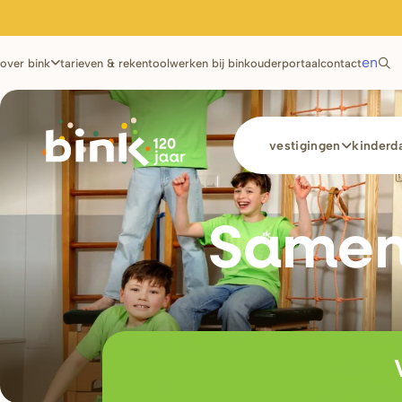
Utilities
en
over bink
tarieven & rekentool
werken bij bink
ouderportaal
contact
Main
vestigingen
kinderda
navigation
Samen