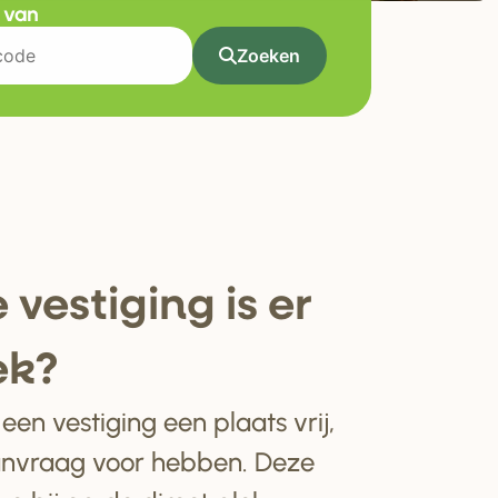
t van
Zoeken
 ve
s
tiging i
s
e
r
ek?
en vestiging een plaats vrij,
anvraag voor hebben. Deze