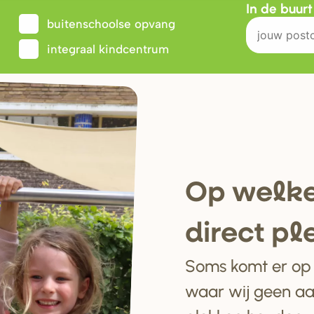
In de buur
buitenschoolse opvang
integraal kindcentrum
Op welke
di
r
ect pl
Soms komt er op e
waar wij geen a