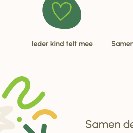
Ieder kind telt mee
Samen 
Samen d