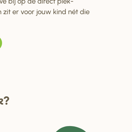
e bij op de direct plek-
 zit er voor jouw kind nét die
k?