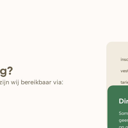
ins
ig?
ves
ijn wij bereikbaar via:
tar
wer
Di
oud
Soms
geen
op 