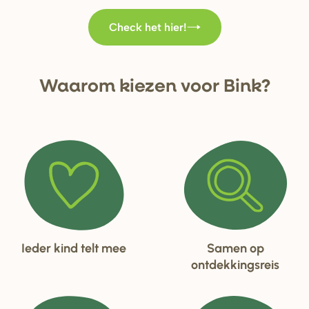
Check het hier!
Waa
r
om kiezen voo
r
Bink?
Ieder kind telt mee
Samen op
ontdekkingsreis