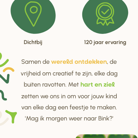
Dichtbij
120 jaar ervaring
Samen de
, de
we
r
eld ontdekken
vrijheid om creatief te zijn, elke dag
buiten ravotten. Met
ha
r
t en ziel
zetten we ons in om voor jouw kind
van elke dag een feestje te maken.
'Mag ik morgen weer naar Bink?'