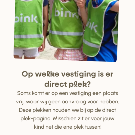
Op welke ve
s
tiging i
s
e
r
di
r
ect plek?
Soms komt er op een vestiging een plaats
vrij, waar wij geen aanvraag voor hebben.
Deze plekken houden we bij op de direct
plek-pagina. Misschien zit er voor jouw
kind nét die ene plek tussen!