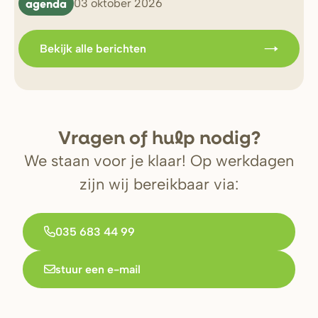
agenda
b
03 oktober 2026
Bekijk alle berichten
V
r
agen of hulp nodig?
We staan voor je klaar! Op werkdagen
zijn wij bereikbaar via:
035 683 44 99
stuur een e-mail