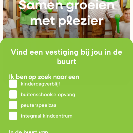
Samen g
r
oeien
met plezie
r
Vind een vestiging bij jou in de
buurt
Ik ben op zoek naar een
kinderdagverblijf
buitenschoolse opvang
peuterspeelzaal
integraal kindcentrum
In de buurt van