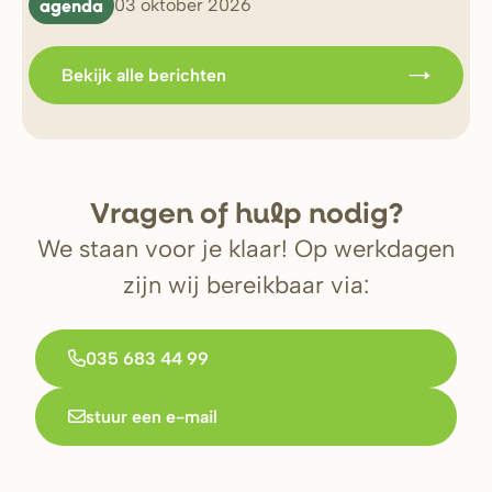
agenda
b
03 oktober 2026
Bekijk alle berichten
V
r
agen of hulp nodig?
We staan voor je klaar! Op werkdagen
zijn wij bereikbaar via:
035 683 44 99
stuur een e-mail