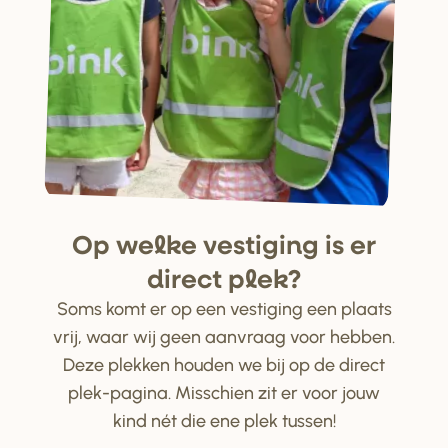
Op welke ve
s
tiging i
s
e
r
di
r
ect plek?
Soms komt er op een vestiging een plaats
vrij, waar wij geen aanvraag voor hebben.
Deze plekken houden we bij op de direct
plek-pagina. Misschien zit er voor jouw
kind nét die ene plek tussen!