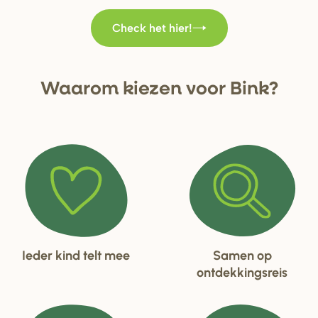
Check het hier!
Waa
r
om kiezen voo
r
Bink?
Ieder kind telt mee
Samen op
ontdekkingsreis