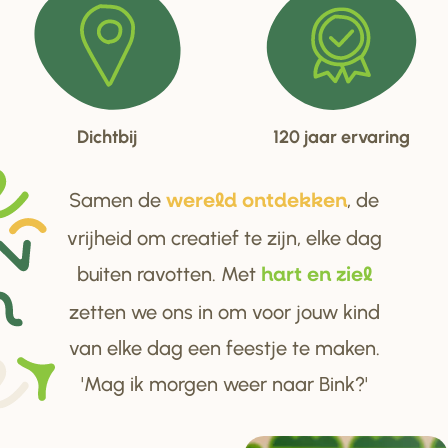
Dichtbij
120 jaar ervaring
Samen de
, de
we
r
eld ontdekken
vrijheid om creatief te zijn, elke dag
buiten ravotten. Met
ha
r
t en ziel
zetten we ons in om voor jouw kind
van elke dag een feestje te maken.
'Mag ik morgen weer naar Bink?'