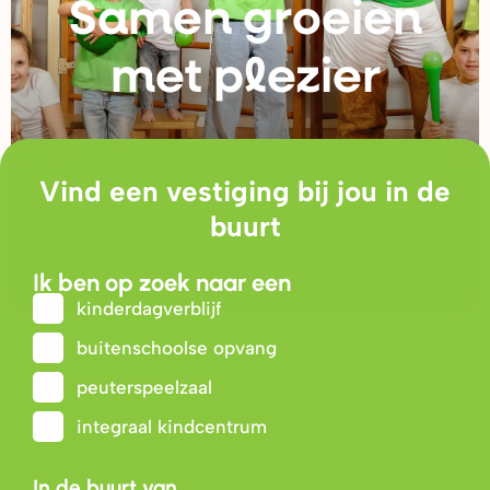
Samen g
r
oeien
met plezie
r
Vind een vestiging bij jou in de
buurt
Ik ben op zoek naar een
kinderdagverblijf
buitenschoolse opvang
peuterspeelzaal
integraal kindcentrum
In de buurt van