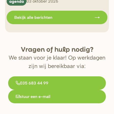
agenda
b
03 oktober 2026
Bekijk alle berichten
V
r
agen of hulp nodig?
We staan voor je klaar! Op werkdagen
zijn wij bereikbaar via:
035 683 44 99
stuur een e-mail