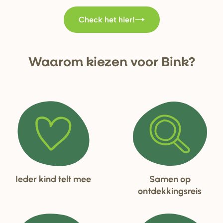
Check het hier!
Waa
r
om kiezen voo
r
Bink?
Ieder kind telt mee
Samen op
ontdekkingsreis