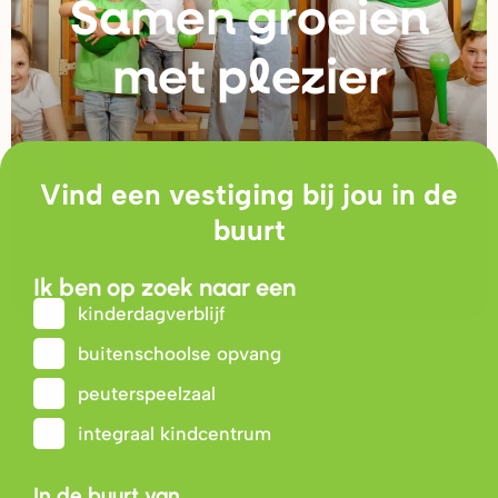
Samen g
r
oeien
met plezie
r
Vind een vestiging bij jou in de
buurt
Ik ben op zoek naar een
kinderdagverblijf
buitenschoolse opvang
peuterspeelzaal
integraal kindcentrum
In de buurt van