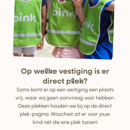
Op welke ve
s
tiging i
s
e
r
di
r
ect plek?
Soms komt er op een vestiging een plaats
vrij, waar wij geen aanvraag voor hebben.
Deze plekken houden we bij op de direct
plek-pagina. Misschien zit er voor jouw
kind nét die ene plek tussen!