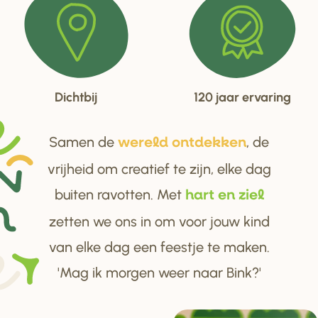
Dichtbij
120 jaar ervaring
Samen de
, de
we
r
eld ontdekken
vrijheid om creatief te zijn, elke dag
buiten ravotten. Met
ha
r
t en ziel
zetten we ons in om voor jouw kind
van elke dag een feestje te maken.
'Mag ik morgen weer naar Bink?'