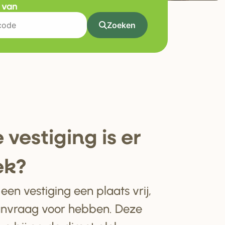
t van
Zoeken
 ve
s
tiging i
s
e
r
ek?
en vestiging een plaats vrij,
anvraag voor hebben. Deze