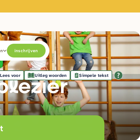
en
inschrijven
Lees voor
Uitleg woorden
Simpele tekst
plezie
r
t