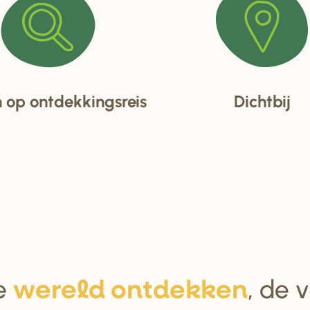
op ontdekkingsreis
Dichtbij
e
, de 
we
r
eld ontdekken