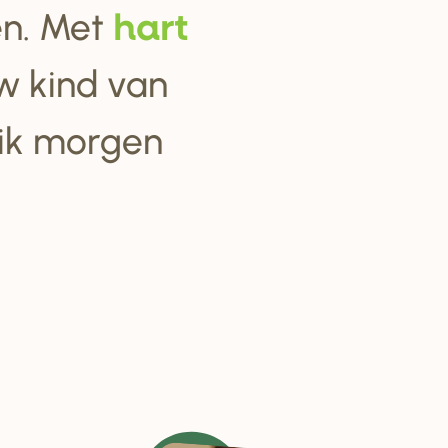
ten. Met
ha
r
t
w kind van
 ik morgen