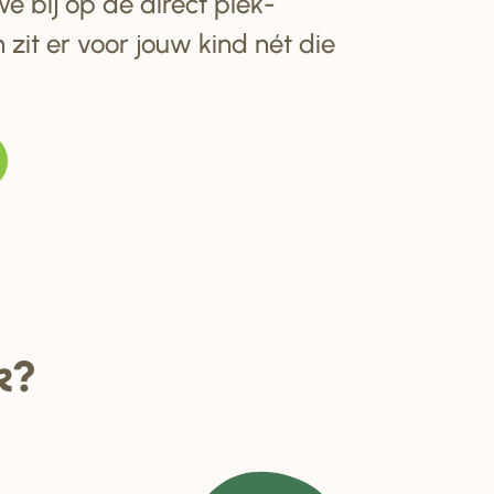
e bij op de direct plek-
 zit er voor jouw kind nét die
k?