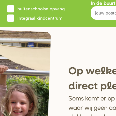
In de buur
buitenschoolse opvang
integraal kindcentrum
Op welke
di
r
ect pl
Soms komt er op e
waar wij geen a