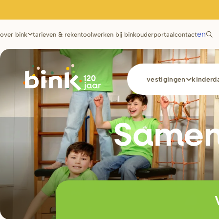
Utilities
en
over bink
tarieven & rekentool
werken bij bink
ouderportaal
contact
Main
vestigingen
kinderda
navigation
Samen