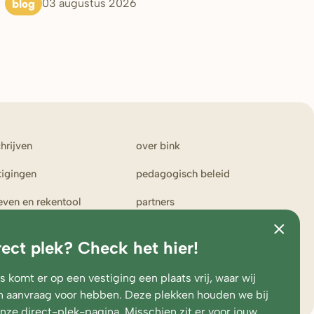
blog
03 augustus 2026
chrijven
over bink
tigingen
pedagogisch beleid
ieven en rekentool
partners
ken bij bink
klachten en suggesties
rect plek? Check het hier!
erportaal
toezicht en
medezeggenschap
 komt er op een vestiging een plaats vrij, waar wij
 aanvraag voor hebben. Deze plekken houden we bij
onze
direct-plek-pagina
. Misschien zit er voor jouw