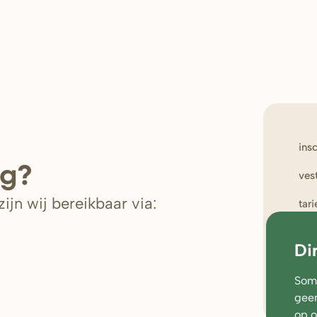
ins
ig?
ves
ijn wij bereikbaar via:
tar
wer
Di
oud
Soms
geen
op 