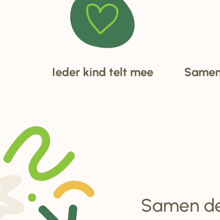
Ieder kind telt mee
Samen 
Samen d