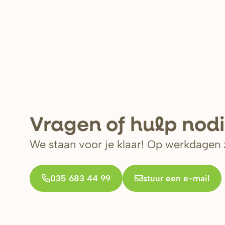
V
r
agen of hulp nod
We staan voor je klaar! Op werkdagen z
035 683 44 99
stuur een e-mail