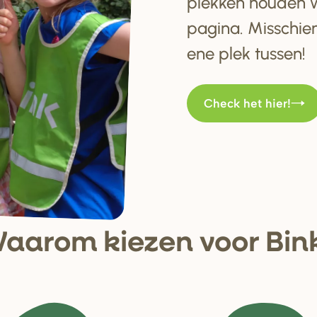
plekken houden w
pagina. Misschien
ene plek tussen!
Check het hier!
aa
r
om kiezen voo
r
Bin