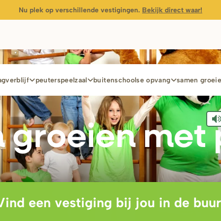
Nu plek op verschillende vestigingen.
Bekijk direct waar!
gverblijf
peuterspeelzaal
buitenschoolse opvang
samen groei
 g
r
oeien met 
Vind een vestiging bij jou in de buur