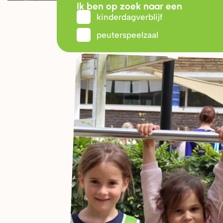
Ik ben op zoek naar een
kinderdagverblijf
peuterspeelzaal