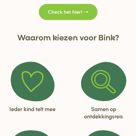
Check het hier!
Waa
r
om kiezen voo
r
Bink?
Ieder kind telt mee
Samen op
ontdekkingsreis