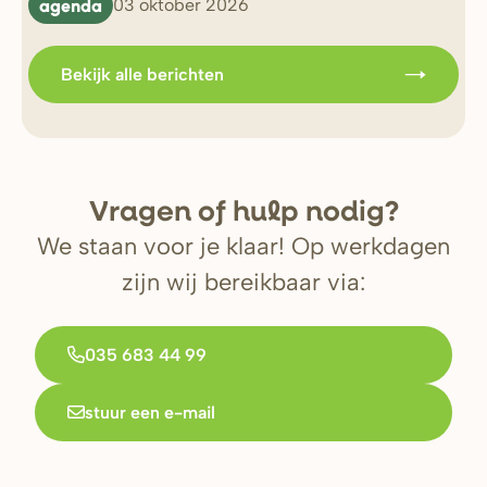
agenda
b
03 oktober 2026
Bekijk alle berichten
V
r
agen of hulp nodig?
We staan voor je klaar! Op werkdagen
zijn wij bereikbaar via:
035 683 44 99
stuur een e-mail