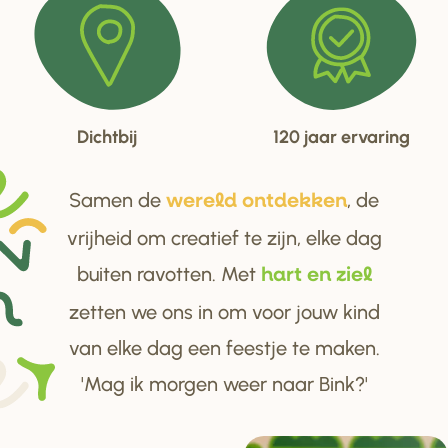
Dichtbij
120 jaar ervaring
Samen de
, de
we
r
eld ontdekken
vrijheid om creatief te zijn, elke dag
buiten ravotten. Met
ha
r
t en ziel
zetten we ons in om voor jouw kind
van elke dag een feestje te maken.
'Mag ik morgen weer naar Bink?'