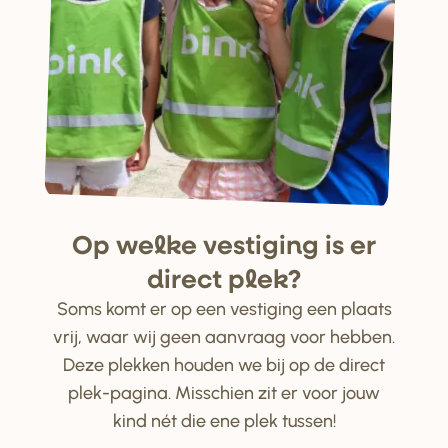
Op welke ve
s
tiging i
s
e
r
di
r
ect plek?
Soms komt er op een vestiging een plaats
vrij, waar wij geen aanvraag voor hebben.
Deze plekken houden we bij op de direct
plek-pagina. Misschien zit er voor jouw
kind nét die ene plek tussen!