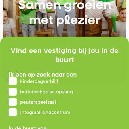
Samen g
r
oeien
met plezie
r
Vind een vestiging bij jou in de
buurt
Ik ben op zoek naar een
kinderdagverblijf
buitenschoolse opvang
peuterspeelzaal
integraal kindcentrum
In de buurt van