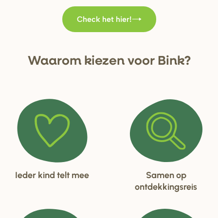
Check het hier!
Waa
r
om kiezen voo
r
Bink?
Ieder kind telt mee
Samen op
ontdekkingsreis