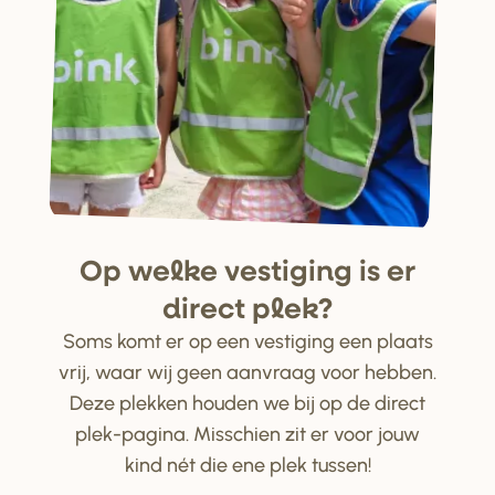
Op welke ve
s
tiging i
s
e
r
di
r
ect plek?
Soms komt er op een vestiging een plaats
vrij, waar wij geen aanvraag voor hebben.
Deze plekken houden we bij op de direct
plek-pagina. Misschien zit er voor jouw
kind nét die ene plek tussen!