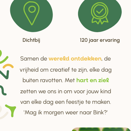
Dichtbij
120 jaar ervaring
Samen de
, de
we
r
eld ontdekken
vrijheid om creatief te zijn, elke dag
buiten ravotten. Met
ha
r
t en ziel
zetten we ons in om voor jouw kind
van elke dag een feestje te maken.
'Mag ik morgen weer naar Bink?'