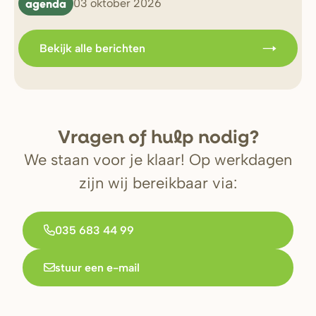
agenda
b
03 oktober 2026
Bekijk alle berichten
V
r
agen of hulp nodig?
We staan voor je klaar! Op werkdagen
zijn wij bereikbaar via:
035 683 44 99
stuur een e-mail