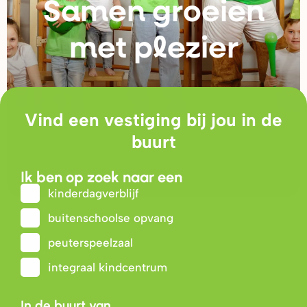
Samen g
r
oeien
met plezie
r
Vind een vestiging bij jou in de
buurt
Ik ben op zoek naar een
kinderdagverblijf
buitenschoolse opvang
peuterspeelzaal
integraal kindcentrum
In de buurt van