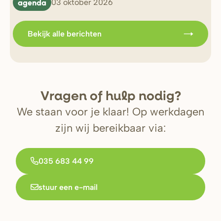
agenda
b
03 oktober 2026
Bekijk alle berichten
V
r
agen of hulp nodig?
We staan voor je klaar! Op werkdagen
zijn wij bereikbaar via:
035 683 44 99
stuur een e-mail