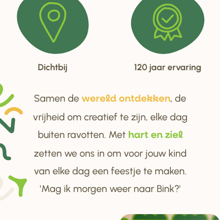
Dichtbij
120 jaar ervaring
Samen de
, de
we
r
eld ontdekken
vrijheid om creatief te zijn, elke dag
buiten ravotten. Met
ha
r
t en ziel
zetten we ons in om voor jouw kind
van elke dag een feestje te maken.
'Mag ik morgen weer naar Bink?'