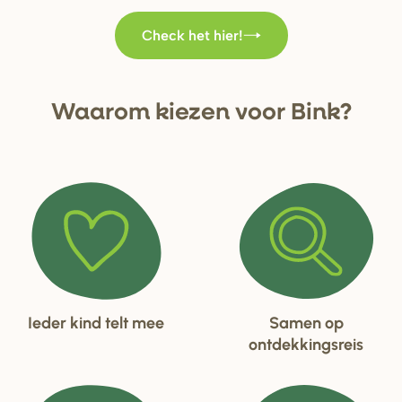
Check het hier!
Waa
r
om kiezen voo
r
Bink?
Ieder kind telt mee
Samen op
ontdekkingsreis