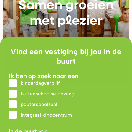
Samen g
r
oeien
met plezie
r
Vind een vestiging bij jou in de
buurt
Ik ben op zoek naar een
kinderdagverblijf
buitenschoolse opvang
peuterspeelzaal
integraal kindcentrum
In de buurt van