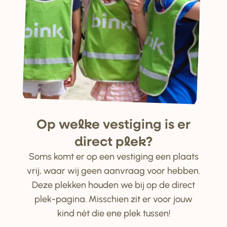
Op welke ve
s
tiging i
s
e
r
di
r
ect plek?
Soms komt er op een vestiging een plaats
vrij, waar wij geen aanvraag voor hebben.
Deze plekken houden we bij op de direct
plek-pagina. Misschien zit er voor jouw
kind nét die ene plek tussen!