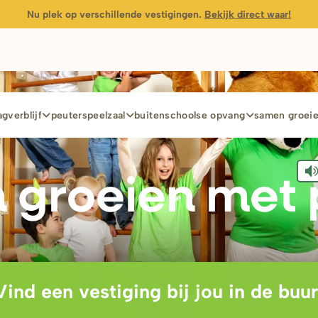
Nu plek op verschillende vestigingen.
Bekijk direct waar!
gverblijf
peuterspeelzaal
buitenschoolse opvang
samen groei
 g
r
oeien met 
Vind een vestiging bij jou in de buur