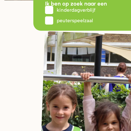
Ik ben op zoek naar een
kinderdagverblijf
peuterspeelzaal