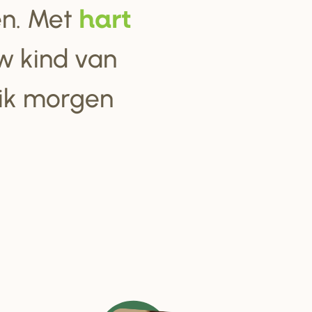
ten. Met
ha
r
t
w kind van
 ik morgen