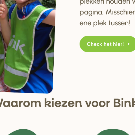
plekken houden w
pagina. Misschien
ene plek tussen!
Check het hier!
aa
r
om kiezen voo
r
Bin