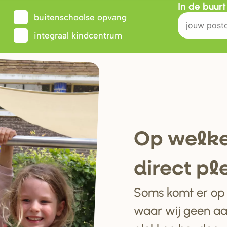
In de buur
buitenschoolse opvang
integraal kindcentrum
Op welke
di
r
ect pl
Soms komt er op e
waar wij geen a