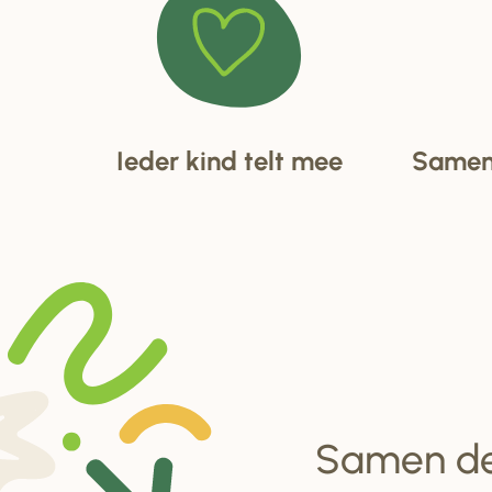
Ieder kind telt mee
Samen 
Samen d