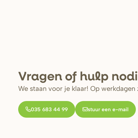
V
r
agen of hulp nod
We staan voor je klaar! Op werkdagen z
035 683 44 99
stuur een e-mail