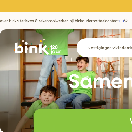
Utilities
en
over bink
tarieven & rekentool
werken bij bink
ouderportaal
contact
Main
vestigingen
kinderda
navigation
Samen