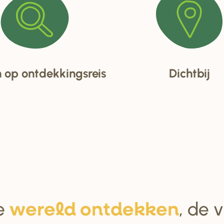
op ontdekkingsreis
Dichtbij
e
, de 
we
r
eld ontdekken