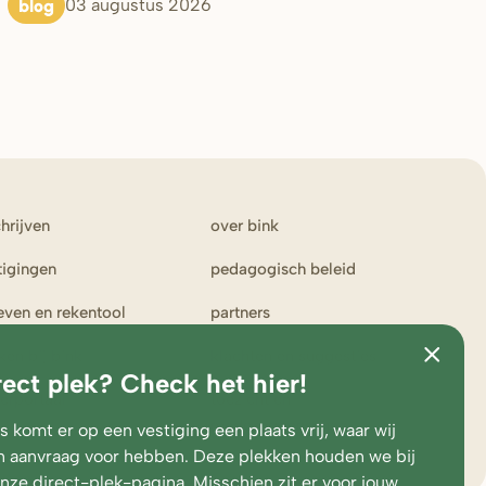
blog
03 augustus 2026
chrijven
over bink
tigingen
pedagogisch beleid
ieven en rekentool
partners
ken bij bink
klachten en suggesties
rect plek? Check het hier!
erportaal
toezicht en
medezeggenschap
 komt er op een vestiging een plaats vrij, waar wij
 aanvraag voor hebben. Deze plekken houden we bij
onze
direct-plek-pagina
. Misschien zit er voor jouw