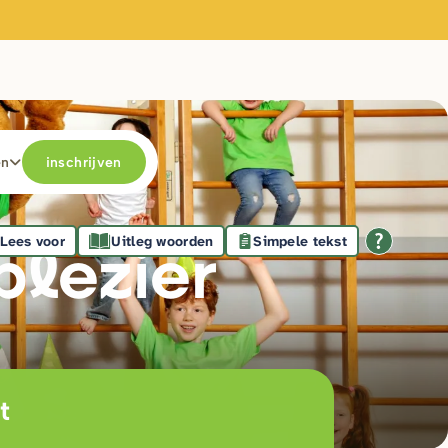
en
inschrijven
Lees voor
Uitleg woorden
Simpele tekst
plezie
r
t