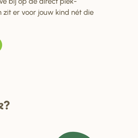
e bij op de direct plek-
 zit er voor jouw kind nét die
k?