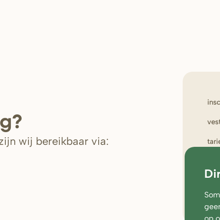
ins
ig?
ves
ijn wij bereikbaar via:
tar
wer
Di
oud
Soms
geen
op 