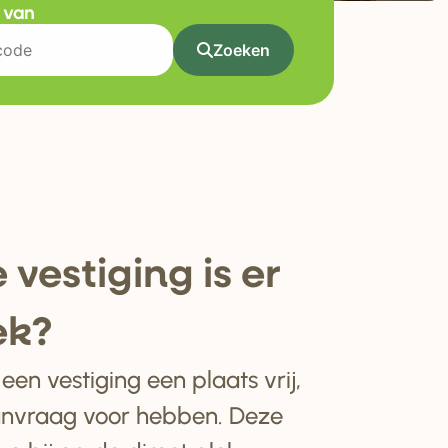
t van
Zoeken
 ve
s
tiging i
s
e
r
ek?
en vestiging een plaats vrij,
anvraag voor hebben. Deze