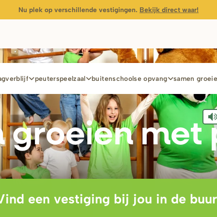
Nu plek op verschillende vestigingen.
Bekijk direct waar!
gverblijf
peuterspeelzaal
buitenschoolse opvang
samen groei
 g
r
oeien met 
Vind een vestiging bij jou in de buur