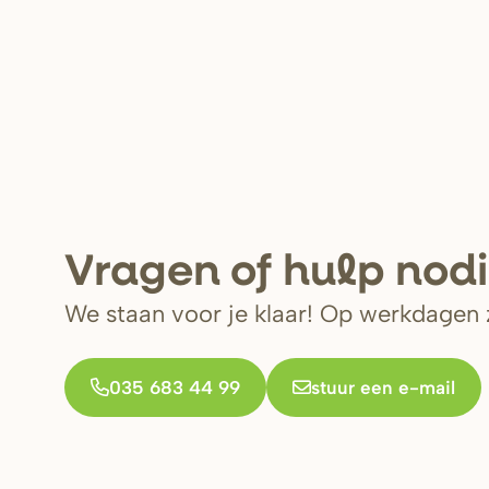
V
r
agen of hulp nod
We staan voor je klaar! Op werkdagen z
035 683 44 99
stuur een e-mail