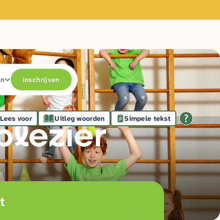
en
inschrijven
Lees voor
Uitleg woorden
Simpele tekst
plezie
r
t