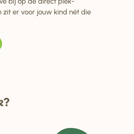
e bij op de direct plek-
 zit er voor jouw kind nét die
k?