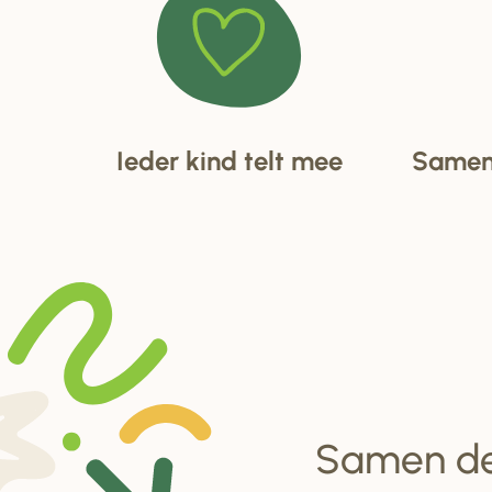
Ieder kind telt mee
Samen 
Samen d