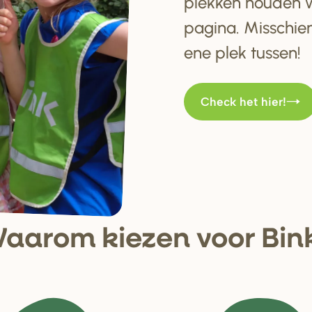
plekken houden w
pagina. Misschien
ene plek tussen!
Check het hier!
aa
r
om kiezen voo
r
Bin