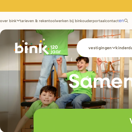
Utilities
en
over bink
tarieven & rekentool
werken bij bink
ouderportaal
contact
Main
vestigingen
kinderda
navigation
Samen