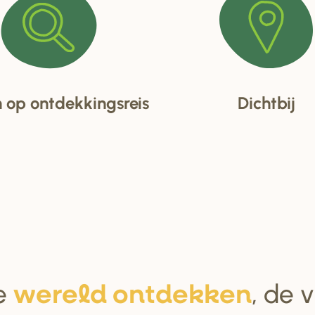
op ontdekkingsreis
Dichtbij
e
, de 
we
r
eld ontdekken