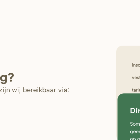
ins
ig?
ves
ijn wij bereikbaar via:
tar
wer
Di
oud
Soms
geen
op 