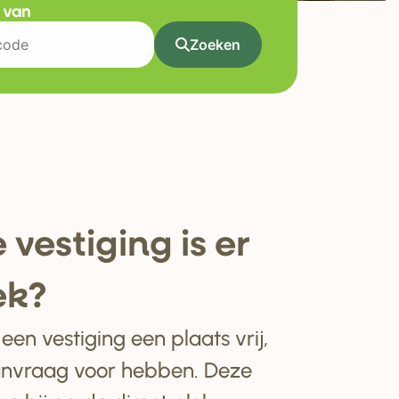
t van
Zoeken
 ve
s
tiging i
s
e
r
ek?
en vestiging een plaats vrij,
anvraag voor hebben. Deze