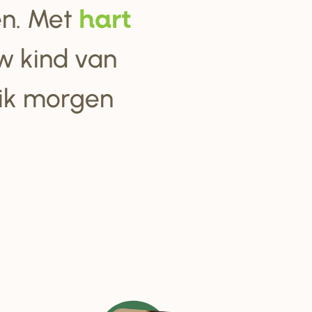
ten. Met
ha
r
t
w kind van
 ik morgen