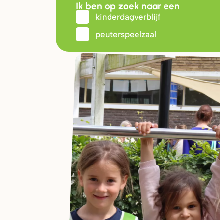
Ik ben op zoek naar een
kinderdagverblijf
peuterspeelzaal