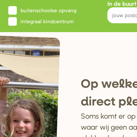
In de buur
buitenschoolse opvang
integraal kindcentrum
Op welke
di
r
ect pl
Soms komt er op e
waar wij geen a