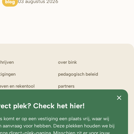
blog
03 augustus 2026
chrijven
over bink
tigingen
pedagogisch beleid
ieven en rekentool
partners
ken bij bink
klachten en suggesties
rect plek? Check het hier!
erportaal
toezicht en
medezeggenschap
 komt er op een vestiging een plaats vrij, waar wij
 aanvraag voor hebben. Deze plekken houden we bij
onze
direct-plek-pagina
. Misschien zit er voor jouw