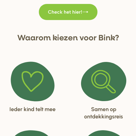
Check het hier!
Waa
r
om kiezen voo
r
Bink?
Ieder kind telt mee
Samen op
ontdekkingsreis