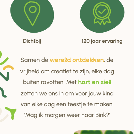
Dichtbij
120 jaar ervaring
Samen de
, de
we
r
eld ontdekken
vrijheid om creatief te zijn, elke dag
buiten ravotten. Met
ha
r
t en ziel
zetten we ons in om voor jouw kind
van elke dag een feestje te maken.
'Mag ik morgen weer naar Bink?'