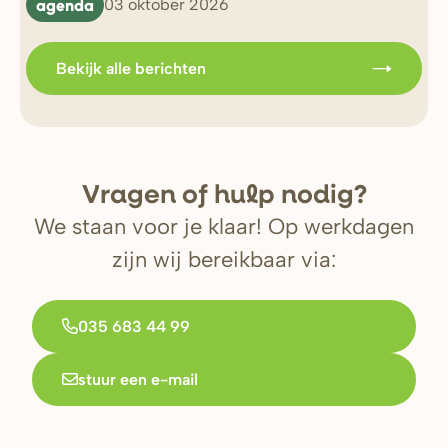
agenda
b
03 oktober 2026
Bekijk alle berichten
V
r
agen of hulp nodig?
We staan voor je klaar! Op werkdagen
zijn wij bereikbaar via:
035 683 44 99
stuur een e-mail