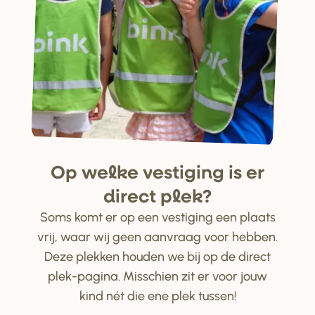
Op welke ve
s
tiging i
s
e
r
di
r
ect plek?
Soms komt er op een vestiging een plaats
vrij, waar wij geen aanvraag voor hebben.
Deze plekken houden we bij op de direct
plek-pagina. Misschien zit er voor jouw
kind nét die ene plek tussen!