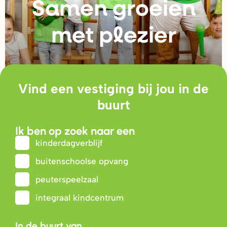
Samen g
r
oeien
met plezie
r
Vind een vestiging bij jou in de
buurt
Ik ben op zoek naar een
kinderdagverblijf
buitenschoolse opvang
peuterspeelzaal
integraal kindcentrum
In de buurt van